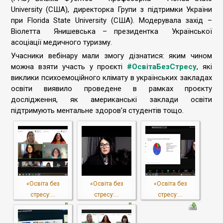
University (США), директорка Групи з підтримки України
при Florida State University (США). Модерувала захід –
Віолетта Янишевська – президентка Української
асоціації медичного туризму.
Учасники вебінару мали змогу дізнатися: яким чином
можна взяти участь у проєкті
#ОсвітаБезСтресу
, які
виклики психоемоційного клімату в українських закладах
освіти виявило проведене в рамках проєкту
дослідження, як американські заклади освіти
підтримують ментальне здоров’я студентів тощо.
«Освіта без
«Освіта без
«Освіта без
стресу:...
стресу:...
стресу:...