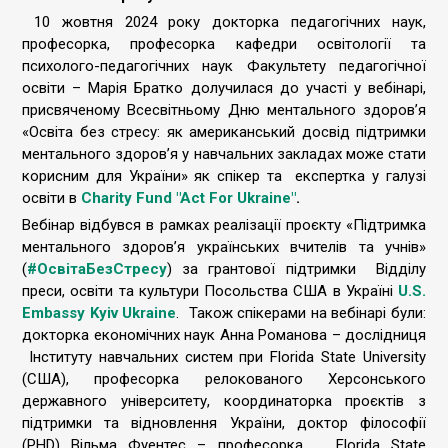
10 жовтня 2024 року докторка педагогічних наук,
професорка, професорка кафедри освітології та
психолого-педагогічних наук Факультету педагогічної
освіти – Марія Братко долучилася до участі у вебінарі,
присвяченому Всесвітньому Дню ментального здоров’я
«Освіта без стресу: як американський досвід підтримки
ментального здоров’я у навчальних закладах може стати
корисним для України» як спікер та експертка у галузі
освіти в
Charity Fund
"
Act For Ukraine"
.
Вебінар відбувся в рамках реалізації проєкту «Підтримка
ментального здоров’я українських вчителів та учнів»
(
#ОсвітаБезСтресу
) за грантової підтримки Відділу
преси, освіти та культури Посольства США в Україні
U
.
S
.
Embassy
Kyiv
Ukraine
. Також спікерами на вебінарі були:
докторка економічних наук Анна Романова – дослідниця
Інституту навчальних систем при Florida State University
(США), професорка релокованого Херсонського
державного університету, координаторка проєктів з
підтримки та відновлення України, доктор філософії
(PHD) Вільма Фуентес – професорка Florida State