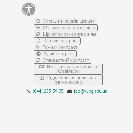
Зменшити розмір шрифту
Збільшити розмір шрифту
Шрифт за замовчуванням
Світлий контраст
Темний контраст
Сірий контраст
Стандартний контраст
Навігація за допомогою
Клавіатури
Підкреслення посилань
(увімк./вимк.)
(044) 295-59-35
fpo@kubg.edu.ua