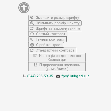
Зменшити розмір шрифту
Збільшити розмір шрифту
Шрифт за замовчуванням
Світлий контраст
Темний контраст
Сірий контраст
Стандартний контраст
Навігація за допомогою
Клавіатури
Підкреслення посилань
(увімк./вимк.)
(044) 295-59-35
fpo@kubg.edu.ua