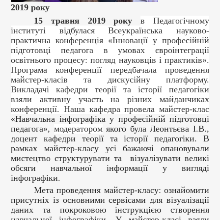
2019 року
15 травня 2019 року
в Педагогічному
інституті відбулася
Всеукраїнська науково-
практична конференція «Інновації у професійній
підготовці педагога в умовах євроінтеграції
освітнього процесу: погляд науковців і практиків».
Програма конференції передбачала проведення
майстер-класів та дискусійну платформу.
Викладачі кафедри теорії та історії педагогіки
взяли
активну участь на різних майданчиках
конференції. Наша кафедра провела майстер-клас
«Навчальна інфографіка у професійній підготовці
педагога»,
модератором
якого була Леонтьєва І.В.,
доцент кафедри теорії та історії педагогіки. В
рамках майстер-класу усі бажаючі опановували
мистецтво структурувати та візуалізувати великі
обсяги навчальної інформації у вигляді
інфографіки.
Мета проведення майстер-класу: ознайомити
присутніх із основними сервісами для візуалізації
даних та покроковою інструкцією створення
навчальної інфографіки. У майстер-класі взяли