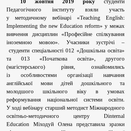
10
жовт
ня 2019 року
студенти
Педагогічного інституту взяли участь
у
методичному
вебінарі «Teaching English:
Implementing the new Education reform» у межах
вивчення дисциплин «Професійне спілкування
іноземною мовою». Учасники зустрічі –
студенти спеціальності 012 «Дошкільна освіта»
та 013 «Початкова освіта», другого
(магістерського) рівня,
ознайомились
із
особливостями
організації
навчання
англійської мови дітей дошкільного та
молодшого шкільного віку в умовах
реформування
національної
системи освіти.
У
ході вебінару с
тарший методист Міжнародного
освітньо-методичного центру Dinternal
Education
Міходуй Олена представила зразки