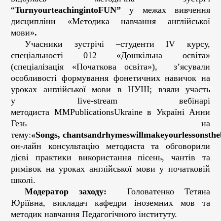
“
Turn
your
teaching
into
FUN
”
у
межах вивчення
дисципліни «Методика навчання англійської
мови»
.
Учасники зустрічі –
студенти І
V
курсу,
спеціальності 012 «
Дошкільна
освіта»
(спеціалізація «Початкова освіта»),
з’ясували
особливості формуванн
я
фонетичних навичок на
уроках англійської мови в НУШ; взяли участь
у
live
-
stream
вебінарі
методиста
MM
Publications
Ukraine
в Україні Анн
и
Гезь
на
тему:
«
Songs
,
chants
and
rhymes
will
make
your
lessons
the
он-лайн консультацію методиста та обговорили
дієві практики використання пісень, чантів та
римівок на уроках англійської мови у початковій
школі.
Модератор заходу:
Головатенко Тетяна
Юріївна, викладач кафедри іноземних мов та
методик навчання Педагогічного інституту.