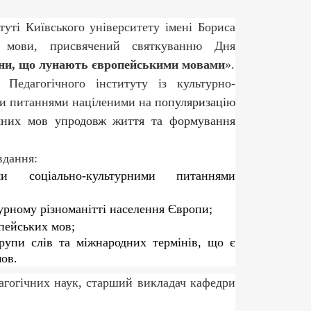
туті Київського університету імені Бориса
ої мови, присвячений святкуванню Дня
ени, що лунають європейськими мовами
».
Педагогічного інституту із культурно-
ми питаннями націленими на
популяризацію
емних мов упродовж життя та формування
вдання:
и соціально-культурними питаннями
турному різноманітті населення Європи
;
пейських мов;
групи слів та міжнародних термінів, що є
ов.
гогічних наук, старший викладач кафедри