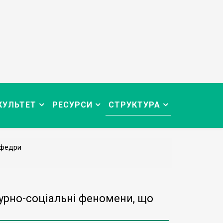
КУЛЬТЕТ
РЕСУРСИ
СТРУКТУРА
афедри
турно-соціальні феномени, що