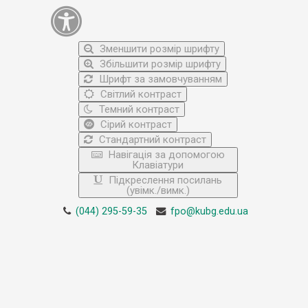
Зменшити розмір шрифту
Збільшити розмір шрифту
Шрифт за замовчуванням
Світлий контраст
Темний контраст
Сірий контраст
Стандартний контраст
Навігація за допомогою
Клавіатури
Підкреслення посилань
(увімк./вимк.)
(044) 295-59-35
fpo@kubg.edu.ua