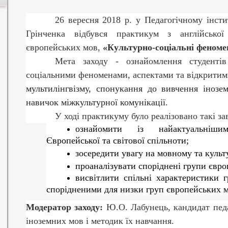
26 вересня 2018 р. у Педагогічному інсти
Грінченка відбувся практикум з англійськ
європейських мов,
«Культурно-соціальні феном
Мета заходу - ознайомлення студентів 
соціальними феноменами, аспектами та відкрити
мультилінгвізму, спонукання до вивчення іноз
навичок міжкультурної комунікації.
У ході практикуму було реалізовано такі за
ознайомити із найактуальнішим
Європейської та світової спільноти;
зосередити увагу на мовному та куль
проаналізувати споріднені групи євро
висвітлити спільні характеристики 
спорідненими для низки груп європейських м
Модератор заходу:
Ю.О. Лабунець, кандидат педа
іноземних мов і методик їх навчання.