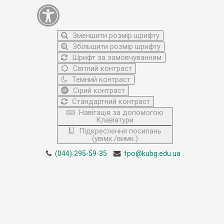
Зменшити розмір шрифту
Збільшити розмір шрифту
Шрифт за замовчуванням
Світлий контраст
Темний контраст
Сірий контраст
Стандартний контраст
Навігація за допомогою
Клавіатури
Підкреслення посилань
(увімк./вимк.)
(044) 295-59-35
fpo@kubg.edu.ua