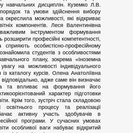
у навчальних дисциплін. Куземко Л.В.
порядок та умови здійснення вибору
 окреслила можливості, які відкриває
ітніх компонентів. Леся Валентинівна
 важливим інструментом формування
ть розширити професійні компетентності,
 сприяють особистісно-професійному
 ознайомила студентів з особливостями
навчального плану, зокрема «Іноземна
 увагу на можливості індивідуального
із каталогу курсів. Олена Анатоліївна
 відповідально, адже саме він визначає
ача та впливає на формування його
ктикоорієнтований характер підготовки
іти. Крім того, зустріч стала складовою
і освітнього процесу та реалізації
бачає активну участь здобувачів в
фесійної програми. У сучасних умовах
віти особливої ваги набуває відкритий