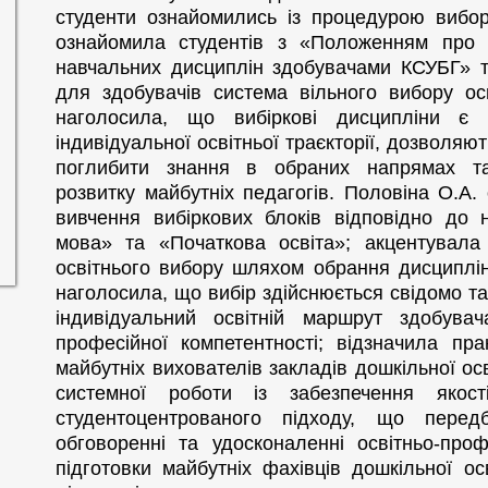
студенти ознайомились із процедурою вибор
ознайомила студентів з «Положенням про 
навчальних дисциплін здобувачами КСУБГ» та
для здобувачів система вільного вибору осв
наголосила, що вибіркові дисципліни є
індивідуальної освітньої траєкторії, дозволяю
поглибити знання в обраних напрямах та
розвитку майбутніх педагогів. Половіна О.А.
вивчення вибіркових блоків відповідно до 
мова» та «Початкова освіта»; акцентувала
освітнього вибору шляхом обрання дисциплін 
наголосила, що вибір здійснюється свідомо та
індивідуальний освітній маршрут здобув
професійної компетентності; відзначила пра
майбутніх вихователів закладів дошкільної осв
системної роботи із забезпечення якост
студентоцентрованого підходу, що перед
обговоренні та удосконаленні освітньо-про
підготовки майбутніх фахівців дошкільної ос