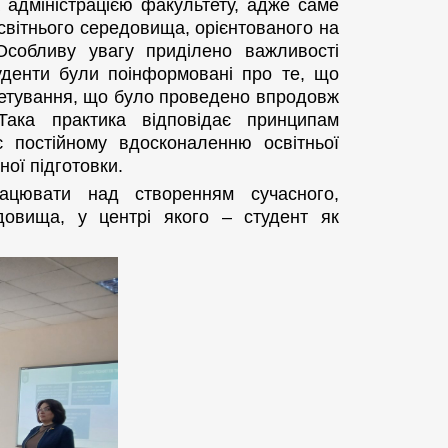
 адміністрацією факультету, адже саме
світнього середовища, орієнтованого на
 Особливу увагу приділено важливості
туденти були поінформовані про те, що
нкетування, що було проведено впродовж
Така практика відповідає принципам
є постійному вдосконаленню освітньої
ої підготовки.
ацювати над створенням сучасного,
едовища, у центрі якого – студент як