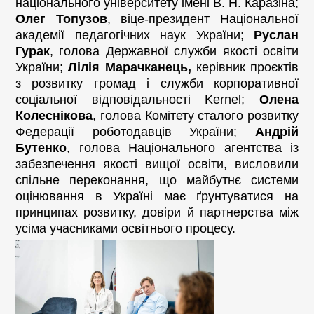
національного університету імені В. Н. Каразіна;
Олег Топузов
, віце-президент Національної
академії педагогічних наук України;
Руслан
Гурак
, голова Державної служби якості освіти
України;
Лілія Марачканець,
керівник проєктів
з розвитку громад і служби корпоративної
соціальної відповідальності Kernel;
Олена
Колеснікова
, голова Комітету сталого розвитку
Федерації роботодавців України;
Андрій
Бутенко
, голова Національного агентства із
забезпечення якості вищої освіти, висловили
спільне переконання, що майбутнє системи
оцінювання в Україні має ґрунтуватися на
принципах розвитку, довіри й партнерства між
усіма учасниками освітнього процесу.