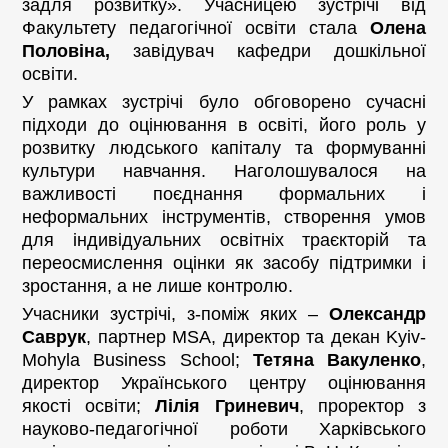
задля розвитку». Учасницею зустрічі від
Факультету педагогічної освіти стала
Олена
Половіна,
завідувач кафедри дошкільної
освіти.
У рамках зустрічі було обговорено сучасні
підходи до оцінювання в освіті, його роль у
розвитку людського капіталу та формуванні
культури навчання. Наголошувалося на
важливості поєднання формальних і
неформальних інструментів, створення умов
для індивідуальних освітніх траєкторій та
переосмислення оцінки як засобу підтримки і
зростання, а не лише контролю.
Учасники зустрічі, з-поміж яких –
Олександр
Саврук
, партнер MSA, директор та декан Kyiv-
Mohyla Business School;
Тетяна Вакуленко
,
директор Українського центру оцінювання
якості освіти;
Лілія Гриневич
, проректор з
науково-педагогічної роботи Харківського