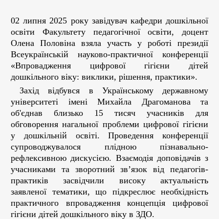
02 липня 2025 року завідувач кафедри дошкільної
освіти Факультету педагогічної освіти, доцент
Олена Половіна взяла участь у роботі президії
Всеукраїнській науково-практичної конференції
«Впровадження цифрової гігієни дітей
дошкільного віку: виклики, рішення, практики».
Захід відбувся в Українському державному
університеті імені Михайла Драгоманова та
об'єднав близько 15 тисяч учасників для
обговорення нагальної проблеми цифрової гігієни
у дошкільній освіті. Проведення конференції
супроводжувалося плідною пізнавально-
рефлексивною дискусією. Взаємодія доповідачів з
учасниками та зворотний зв’язок від педагогів-
практиків засвідчили високу актуальність
заявленої тематики, що підкреслює необхідність
практичного впровадження концепція цифрової
гігієни дітей дошкільного віку в ЗДО.