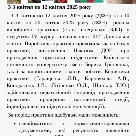
З 3 квітня по 12 квітня 2025 року
З 3 квітня по 12 квітня 2025 року (ДФН) та з 10
квітня по 20 квітня 2025 року (ЗФН) тривала
виробнича практика (етап: спеціальні ЗДО) у
студентів IV курсу спеціальності 012 Дошкільна
освіта. Виробнича практика проходила як на базах
практики, визначених Наказом ДОН про
проходження практики студентами Київського
столичного університету імені Бориса Грінченка,
так і за клопотаннями з місця роботи. Керівники
практики (Гаращенко Л.В., Карнаухова А.В.,
Кондратець І.В., Літіченко О.Д., Шинкар Т.Ю.)
здійснювали педагогічний супровід проходження
практики: проводили наставницькі студії,
індивідуальні та підгрупові консультації).
За період практики здобувачі мали можливість:
ознайомитись з нормативно-правовими
документами, які регулюють діяльність