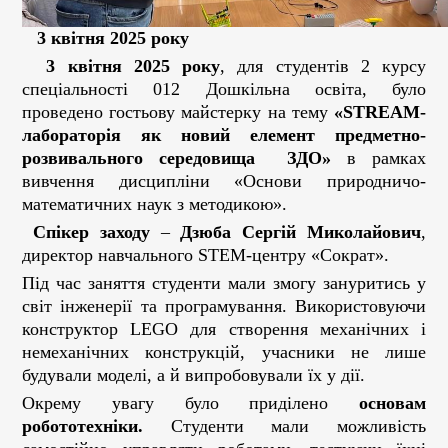
3 квітня 2025 року
3 квітня 2025 року
, для студентів 2 курсу
спеціальності 012 Дошкільна освіта, було
проведено гостьову майстерку на тему
«
STREAM
-
лабораторія як новий елемент предметно-
розвивального середовища ЗДО»
в рамках
вивчення дисципліни «Основи природничо-
математичних наук з методикою».
Спікер заходу
–
Дзюба Сергій Миколайович
,
директор навчального STEM-центру «Сократ».
Під час заняття студенти мали змогу зануритись у
світ інженерії та програмування. Використовуючи
конструктор LEGO для створення механічних і
немеханічних конструкцій, учасники не лише
будували моделі, а й випробовували їх у дії.
Окрему увагу було приділено
основам
робототехніки
.
Студенти мали можливість