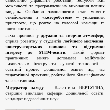
самостійно управляти роботами, тестуючи їхні
можливості та програмуючи на виконання певних
завдань. Особливо захоплюючим став момент
ознайомлення з
«котороботом»
– унікальним
пристроєм, що реагує на голосові команди та
повторює слова.
Захід пройшов у
дружній та творчій атмосфері
,
сприяв розвитку у студентів
логічного мислення,
конструкторських навичок та підтримки
інтересу до STEM-освіти
.
Такий формат
практичних занять допомагає майбутнім
вихователям інтегрувати сучасні технології в
освітній процес дошкільної освіти під час
педагогічної практики, робити його більш цікавим
та ефективним.
Модератор заходу
– Валентина ВЕРТУГІНА,
старший викладач кафедри дошкільної освіти,
кандидат педагогічних наук.