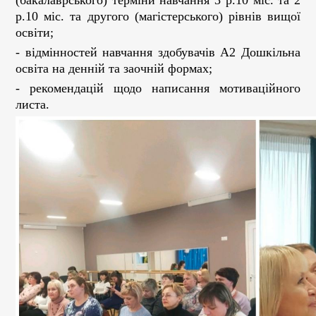
(бакалаврського) терміни навчання 3 р.10 міс. та 2
р.10 міс. та другого (магістерського) рівнів вищої
освіти;
- відмінностей навчання здобувачів А2 Дошкільна
освіта на денній та заочній формах;
- рекомендацій щодо написання мотиваційного
листа.