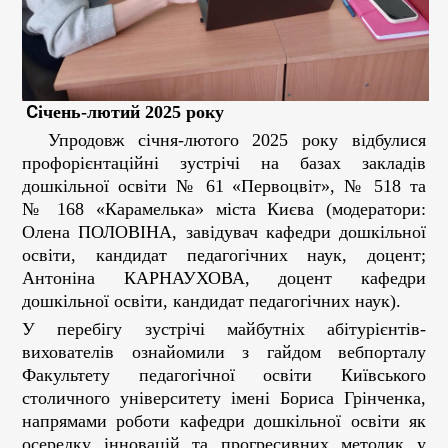
С
ічень-лютий 2025 року
Упродовж січня-лютого 2025 року відбулися
профорієнтаційні зустрічі на базах закладів
дошкільної освіти № 61 «Первоцвіт», № 518 та
№ 168 «Карамелька» міста Києва (модератори:
Олена ПОЛОВІНА, завідувач кафедри дошкільної
освіти, кандидат педагогічних наук, доцент;
Антоніна КАРНАУХОВА, доцент кафедри
дошкільної освіти, кандидат педагогічних наук).
У перебігу зустрічі майбутніх абітурієнтів-
вихователів ознайомили з гайдом вебпорталу
Факультету педагогічної освіти Київського
столичного університету імені Бориса Грінченка,
напрямами роботи кафедри дошкільної освіти як
осередку інновацій та прогресивних методик у