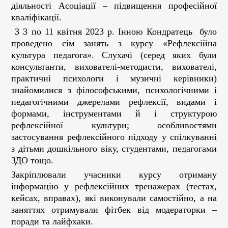
діяльності Асоціації – підвищення професійної
кваліфікації.
З 3 по 11 квітня 2023 р. Інною Кондратець було
проведено сім занять з курсу «Рефлексійна
культура педагога». Слухачі (серед яких були
консультанти, вихователі-методисти, вихователі,
практичні психологи і музичні керівники)
знайомилися з філософськими, психологічними і
педагогічними джерелами рефлексії, видами і
формами, інструментами й і структурою
рефлексійної культури; особливостями
застосування рефлексійного підходу у спілкуванні
з дітьми дошкільного віку, студентами, педагогами
ЗДО тощо.
Закріплювали учасники курсу отриману
інформацію у рефлексійних тренажерах (тестах,
кейсах, вправах), які виконували самостійно, а на
заняттях отримували фітбек від модераторки –
поради та лайфхаки.