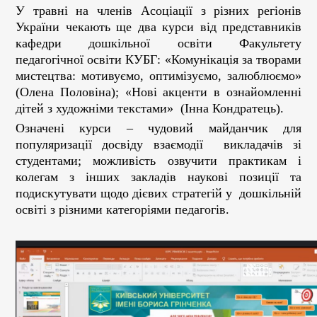
У травні на членів Асоціації з різних регіонів
України чекають ще два курси від представників
кафедри дошкільної освіти Факультету
педагогічної освіти КУБГ: «Комунікація за творами
мистецтва: мотивуємо, оптимізуємо, залюблюємо»
(Олена Половіна); «Нові акценти в ознайомленні
дітей з художніми текстами» (Інна Кондратець).
Означені курси – чудовий майданчик для
популяризації досвіду взаємодії викладачів зі
студентами; можливість озвучити практикам і
колегам з інших закладів наукові позиції та
подискутувати щодо дієвих стратегій у дошкільній
освіті з різними категоріями педагогів.