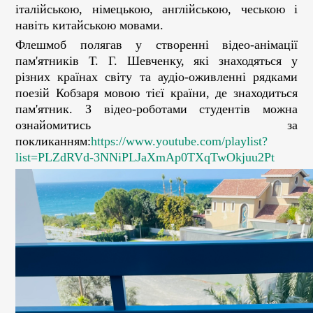
італійською, німецькою, англійською, чеською і
навіть китайською мовами.
Флешмоб полягав у створенні відео-анімації
пам'ятників Т. Г. Шевченку, які знаходяться у
різних країнах світу та аудіо-оживленні рядками
поезій Кобзаря мовою тієї країни, де знаходиться
пам'ятник. З відео-роботами студентів можна
ознайомитись за
покликанням:
https://www.youtube.com/playlist?
list=PLZdRVd-3NNiPLJaXmAp0TXqTwOkjuu2Pt