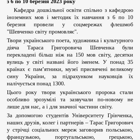
з 6 по 10 березня 2023 року
Кафедра дошкільної освіти спільно з кафедрою
іноземних мов і методик їх навчання з 6 по 10
березня провели у соцмережах флешмоб
"Шевченко світу промовляє".
Твори українського поета, художника і культурного
діяча Тараса Григоровича Шевченка були
перекладені більш ніж на 150 мов світу, десятки
вулиць у світі названі його іменем. У понад 35
країнах є пам’ятники, музеї присвячені великому
сину України, за підрахунком науковців їх
налічується понад 1300.
Цього року твори українського пророка стали
особливо зрозумілі та зазвучали по-новому не
лише для нас, а і для значної частини світу.
За допомогою студентів Університету Грінченка,
наших друзів, колег і партнерів – Тарас Григорович
у стрічці соціальних мереж заговорив польською,
французькою, португальською, грецькою,