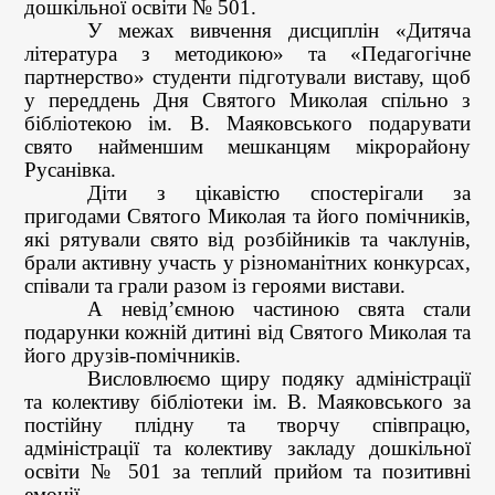
дошкільної освіти № 501.
У межах вивчення дисциплін «Дитяча
література з методикою» та «Педагогічне
партнерство» студенти підготували виставу, щоб
у переддень Дня Святого Миколая спільно з
бібліотекою ім. В. Маяковського подарувати
свято найменшим мешканцям мікрорайону
Русанівка.
Діти з цікавістю спостерігали за
пригодами Святого Миколая та його помічників,
які рятували свято від розбійників та чаклунів,
брали активну участь у різноманітних конкурсах,
співали та грали разом із героями вистави.
А невід’ємною частиною свята стали
подарунки кожній дитині від Святого Миколая та
його друзів-помічників.
Висловлюємо щиру подяку адміністрації
та колективу бібліотеки ім. В. Маяковського за
постійну плідну та творчу співпрацю,
адміністрації та колективу закладу дошкільної
освіти
№ 501
за теплий прийом та позитивні
емоції.