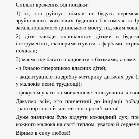
Спільні враження від поїздки:
1) ті, хто руйнує, ніколи не будуть перемож
зруйнованих житлових будинків Гостомеля та Ір
загальновідомого ірпінського мосту, під яким хова
2) діти завжди залишаються дітьми в будь-я
інструментах, експериментувати з фарбами, отри
похвали;
3) маємо ще багато працювати з батьками, а саме:
- з їхньою гіперопікою власних дітей;
- акцентуацією на дрібну моторику дитячих рук 
у малюків певні труднощі);
- фокусом уваги на мовленнєве спілкування зі сво
Дякуємо всім, хто причетний до ініціації поїз
транспортного й контентного розв’язання!
Дуже значимим було відчути командний дух; при
кожного малюка на святі теплом, увагою й сердечн
Віримо в силу любові!