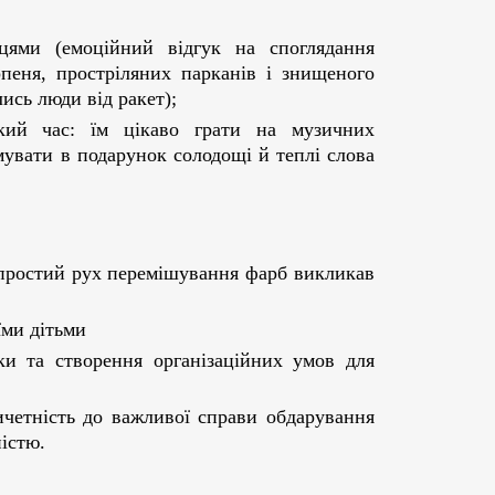
цями (емоційний відгук на споглядання
пеня, простріляних парканів і знищеного
лись люди від ракет);
кий час: їм цікаво грати на музичних
мувати в подарунок солодощі й теплі слова
(простий рух перемішування фарб викликав
їми дітьми
дки та створення організаційних умов для
четність до важливої справи обдарування
істю.