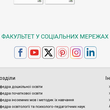
ФАКУЛЬТЕТ У СОЦІАЛЬНИХ МЕРЕЖАХ
озділи
І
федра дошкільної освіти
федра початкової освіти
федра іноземних мов і методик їх навчання
федра освітології та психолого-педагогічних наук