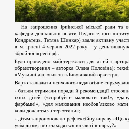
На запрошення Ірпінської міської ради та во
кафедри дошкільної освіти Педагогічного інстит
Кондратець, Тетяна Шинкар) взяли активну участь 
в м. Ірпені 4 червня 2022 року – у день вшанува
збройної агресії рф.
Було проведено майстер-класи для дітей з артп
образотворення – авторка Олена Половіна); техн
«Музичні діалоги» та «Дивовижний оркестр».
Варто зазначити психолого-педагогічне спрямуван
- батьки отримали поради й рекомендації стосов
їхніх дітей («спробуйте малювати так!», «дар
фарбами!», «для малювання необов’язково мати 
коли долаються стереотипи»;
- дітям запропоновано рефлексійну вправу «Що куп
усім дітям, що знаходяться на святі в парку?»