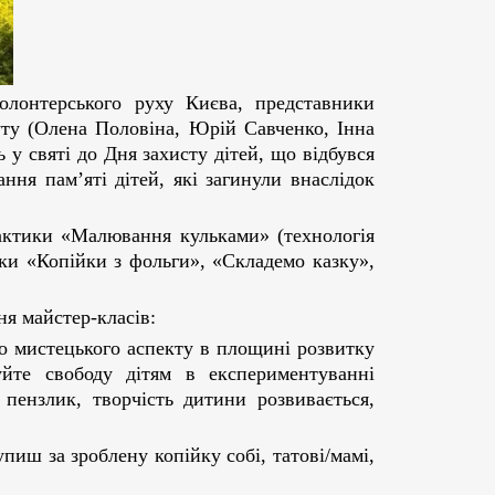
лонтерського руху Києва, представники
уту (Олена Половіна, Юрій Савченко, Інна
у святі до Дня захисту дітей, що відбувся
ння пам’яті дітей, які загинули внаслідок
рактики «Малювання кульками» (технологія
іки «Копійки з фольги», «Складемо казку»,
ня майстер-класів:
но мистецького аспекту в площині розвитку
уйте свободу дітям в експериментуванні
пензлик, творчість дитини розвивається,
иш за зроблену копійку собі, татові/мамі,