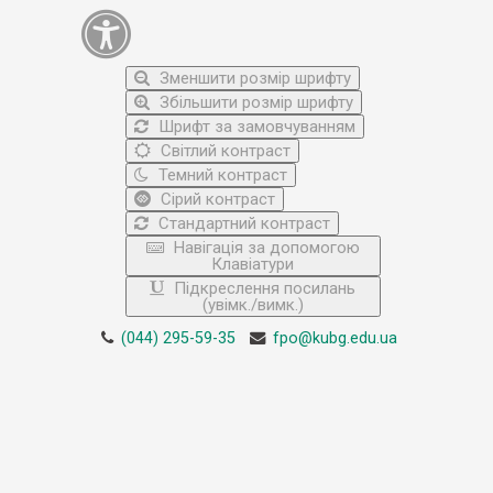
Зменшити розмір шрифту
Збільшити розмір шрифту
Шрифт за замовчуванням
Світлий контраст
Темний контраст
Сірий контраст
Стандартний контраст
Навігація за допомогою
Клавіатури
Підкреслення посилань
(увімк./вимк.)
(044) 295-59-35
fpo@kubg.edu.ua