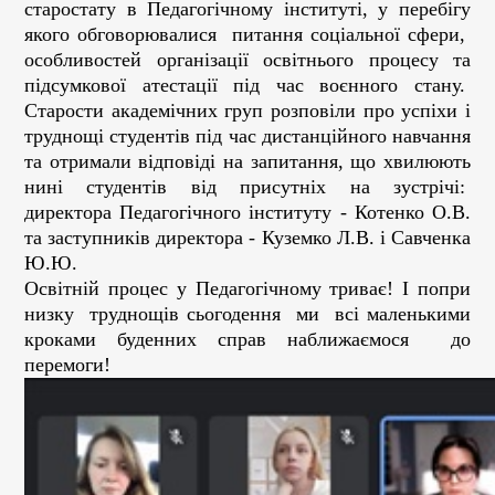
старостату в Педагогічному інституті, у перебігу
якого обговорювалися питання соціальної сфери,
особливостей організації освітнього процесу та
підсумкової атестації під час воєнного стану.
Старости академічних груп розповіли про успіхи і
труднощі студентів під час дистанційного навчання
та отримали відповіді на запитання, що хвилюють
нині студентів від присутніх на зустрічі:
директора Педагогічного інституту - Котенко О.В.
та заступників директора - Куземко Л.В. і Савченка
Ю.Ю.
Освітній процес у Педагогічному триває! І попри
низку труднощів сьогодення ми всі маленькими
кроками буденних справ наближаємося до
перемоги!