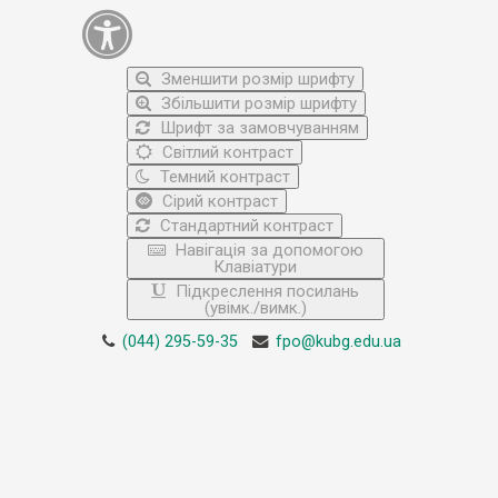
Зменшити розмір шрифту
Збільшити розмір шрифту
Шрифт за замовчуванням
Світлий контраст
Темний контраст
Сірий контраст
Стандартний контраст
Навігація за допомогою
Клавіатури
Підкреслення посилань
(увімк./вимк.)
(044) 295-59-35
fpo@kubg.edu.ua