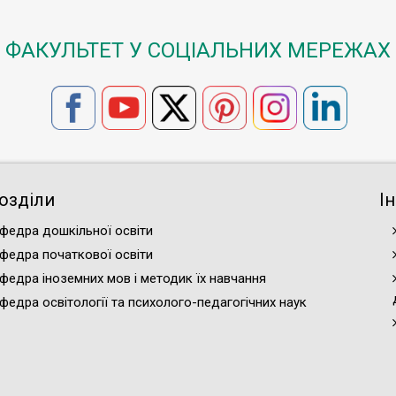
ФАКУЛЬТЕТ У СОЦІАЛЬНИХ МЕРЕЖАХ
озділи
І
федра дошкільної освіти
федра початкової освіти
федра іноземних мов і методик їх навчання
федра освітології та психолого-педагогічних наук