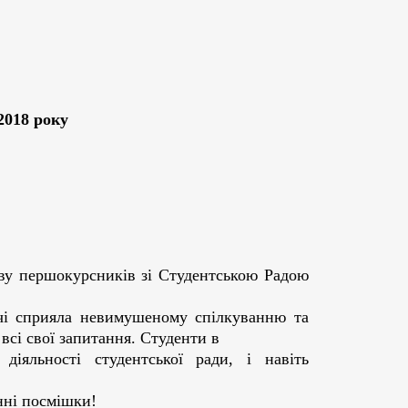
2018 року
иву першокурсників зі Студентською Радою
ічі сприяла невимушеному спілкуванню та
всі свої запитання. Студенти в
діяльності студентської ради, і навіть
нні посмішки!