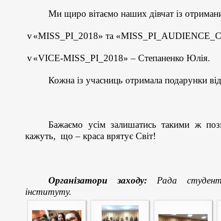
Ми щиро вітаємо наших дівчат із отриман
v
«
MISS_PI
_
2018
»
та
«
MISS_PI_AUDIENCE_C
v
«
VICE-MISS_PI_2018
»
–
Степаненко
Юлія
.
Кожна із учасниць отримала подарунки
ві
Бажаємо усім залишатись такими ж поз
кажуть, що
–
краса врятує Світ!
Організатори заходу:
Рада студентс
інституту.