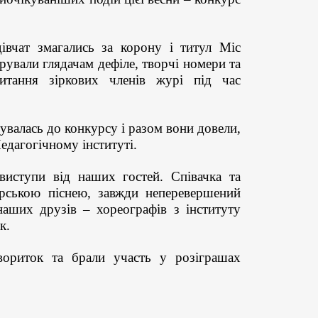
івчат змагались за корону і титул Міс
рували глядач
ам
дефіле, творчі номери
та
итання зіркових членів журі під час
увалась до конкурсу і разом вони довели,
едагогічному інституті.
виступи від наших гостей. Співачка та
рською піснею, завжди неперевершений
 наших друзів – хореографів з інституту
к.
вориток
та брали участь у розіграшах