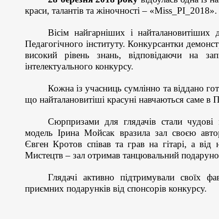
краси, талантів та жіночності
–
«
Miss_PI
_
2018
»
.
Вісім
найгарніших і найталановитіших д
Педагогічного інституту.
Конкурсантки
демонст
високий рівень знань,
відповіда
юч
и на зап
інтелектуального конкурсу.
Кожна із учасниць сумлінно та віддано гот
що найталановитіші
красуні
навчаються саме в П
Сюрпризами для глядачів стали чудові 
модель Ірина Мойсак вразила зал своєю авто
Євген Кротов співав та грав на гітарі, а від
Мистецтв – зал отримав танцювальний подаруно
Глядачі активно підтримували своїх фа
приємн
их
подарунк
ів
від спонсорів
конкурсу
.