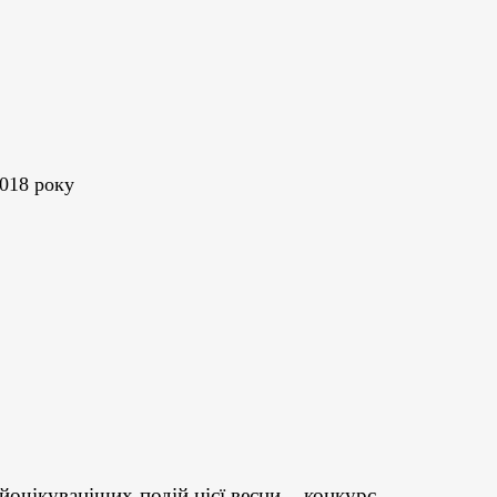
2018 року
айочікуваніших подій цієї весни
–
конкурс