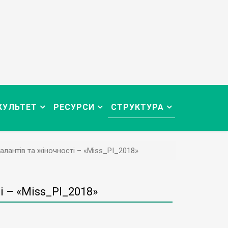
КУЛЬТЕТ
РЕСУРСИ
СТРУКТУРА
алантів та жіночності – «Miss_PI_2018»
і – «Miss_PI_2018»