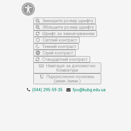
Зменшити розмір шрифту
Збільшити розмір шрифту
Шрифт за замовчуванням
Світлий контраст
Темний контраст
Сірий контраст
Стандартний контраст
Навігація за допомогою
Клавіатури
Підкреслення посилань
(увімк./вимк.)
(044) 295-59-35
fpo@kubg.edu.ua