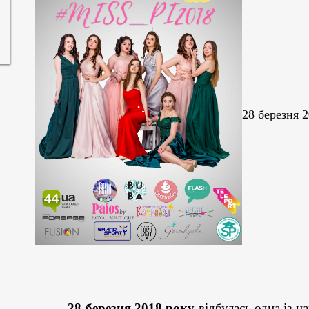
28 березня 
28 березня
2018 року
відбулась одна із н