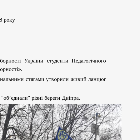
8 року
орності України
студенти Педагогічного
орності».
іональними стягами утворили живий ланцюг
 "об’єднали" різні береги Дніпра.