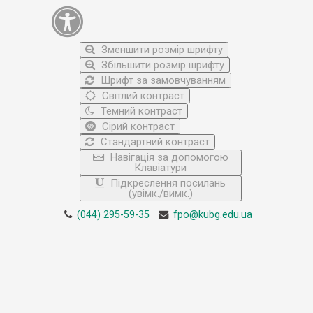
Зменшити розмір шрифту
Збільшити розмір шрифту
Шрифт за замовчуванням
Світлий контраст
Темний контраст
Сірий контраст
Стандартний контраст
Навігація за допомогою
Клавіатури
Підкреслення посилань
(увімк./вимк.)
(044) 295-59-35
fpo@kubg.edu.ua