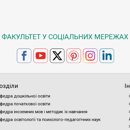
ФАКУЛЬТЕТ У СОЦІАЛЬНИХ МЕРЕЖАХ
озділи
І
федра дошкільної освіти
федра початкової освіти
федра іноземних мов і методик їх навчання
федра освітології та психолого-педагогічних наук