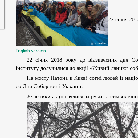
22 січня 201
English version
22 січня 2018 року д
о
відзначення дня
Соб
інституту долучилися до акції «Живий ланцюг соб
Н
а мосту Патона в Києві сотні людей із нац
до Дня Соборності України.
Учасники акції взялися за руки та символічно