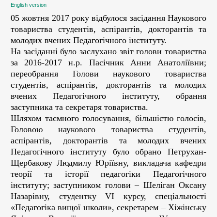
English version
05 жовтня 2017 року відбулося засідання Наукового
товариства студентів, аспірантів, докторантів та
молодих вчених Педагогічного інституту.
На засіданні було заслухано звіт голови товариства
за 2016-2017 н.р. Пасічник Анни Анатоліївни;
переобрання Голови наукового товариства
студентів, аспірантів, докторантів та молодих
вчених Педагогічного інституту, обрання
заступника та секретаря товариства.
Шляхом таємного голосування, більшістю голосів,
Головою наукового товариства студентів,
аспірантів, докторантів та молодих вчених
Педагогічного інституту було обрано Петрухан-
Щербакову Людмилу Юріївну, викладача кафедри
теорії та історії педагогіки Педагогічного
інституту; заступником голови – Шеліган Оксану
Назарівну, студентку VI курсу, cпеціальності
«Педагогіка вищої школи», секретарем
–
Хіжінську