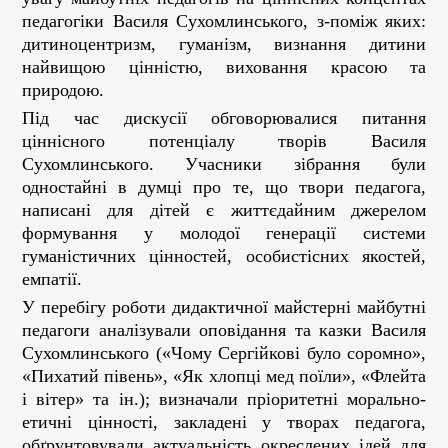
педагогіки Василя Сухомлинського, з-поміж яких:
дитиноцентризм, гуманізм, визнання дитини
найвищою цінністю, виховання красою та
природою.
Під час дискусії обговорювалися питання
ціннісного потенціалу творів Василя
Сухомлинського. Учасники зібрання були
одностайні в думці про те, що твори педагога,
написані для дітей є життєдайним джерелом
формування у молодої генерації системи
гуманістичних цінностей, особистісних якостей,
емпатії.
У перебігу роботи дидактичної майстерні майбутні
педагоги аналізували оповідання та казки Василя
Сухомлинського («Чому Сергійкові було соромно»,
«Пихатий півень», «Як хлопці мед поїли», «Флейта
і вітер» та ін.); визначали пріоритетні морально-
етичні цінності, закладені у творах педагога,
обґрунтовували актуальність окреслених ідей для