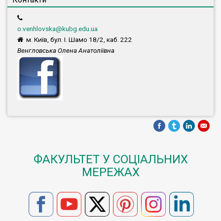
o.venhlovska@kubg.edu.ua
м. Київ, бул. І. Шамо 18/2, каб. 222
Венгловська Олена Анатоліївна
ФАКУЛЬТЕТ У СОЦІАЛЬНИХ
МЕРЕЖАХ