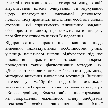
вчителі початкових класів створили мапу, в якій
візуалізували власні очікування та міркування
щодо проходження навчальної (психолого-
педагогічної) практики; визначили особисті сильні
сторони, які сприятимуть виконанню завдань;
обговорили виклики, що можуть мати місце у
перебігу практики та шляхи їх подолання.
Відпрацювання практичних навичок щодо
вивчення індивідуальних особливостей учнів/
учениць початкової школи відбувалося під час
виконання практичних завдань, зокрема
проведення таких діагностичних методик, як:
«Дерево з чоловічками», «Графічний диктант»,
методики вивчення навчальної мотивації. Значний
інтерес у майбутніх педагогів викликали
активності «Творимо історію за малюнком», ігри
«Колесо довіри», «Золота рибка», що спрямовані
на покращення емоційного стану здобувачів
початкової освіти, зниження рівня їхньої