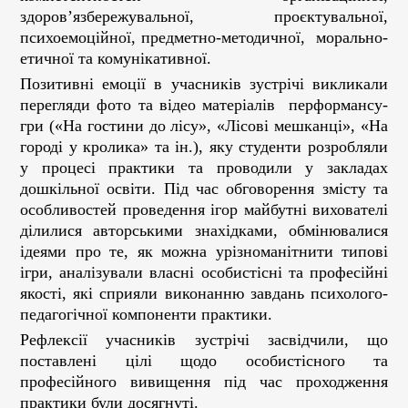
здоров’язбережувальної, проєктувальної,
психоемоційної, предметно-методичної, морально-
етичної та комунікативної.
Позитивні емоції в учасників зустрічі викликали
перегляди фото та відео матеріалів перформансу-
гри («На гостини до лісу», «Лісові мешканці», «На
городі у кролика» та ін.), яку студенти розробляли
у процесі практики та проводили у закладах
дошкільної освіти. Під час обговорення змісту та
особливостей проведення ігор майбутні вихователі
ділилися авторськими знахідками, обмінювалися
ідеями про те, як можна урізноманітнити типові
ігри, аналізували власні особистісні та професійні
якості, які сприяли виконанню завдань психолого-
педагогічної компоненти практики.
Рефлексії учасників зустрічі засвідчили, що
поставлені цілі щодо особистісного та
професійного вивищення під час проходження
практики були досягнуті.