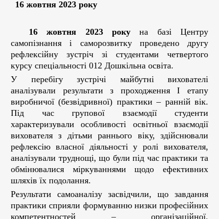
1
6 жовтня 2023 року
1
6 жовтня 2023 року
на базі Центру
самопізнання і саморозвитку проведено другу
рефлексійну зустріч зі студентами четвертого
курсу спеціальності 012 Дошкільна освіта.
У перебігу зустрічі майбутні вихователі
аналізували результати з проходження І етапу
виробничої (безвідривної) практики – ранній вік.
Під час групової взаємодії студенти
характеризували особливості освітньої взаємодії
вихователя з дітьми раннього віку, здійснювали
рефлексію власної діяльності у ролі вихователя,
аналізували труднощі, що були під час практики та
обмінювалися міркуваннями щодо ефективних
шляхів їх подолання.
Результати самоаналізу засвідчили, що завдання
практики сприяли формуванню низки професійних
компетентностей – організаційної,