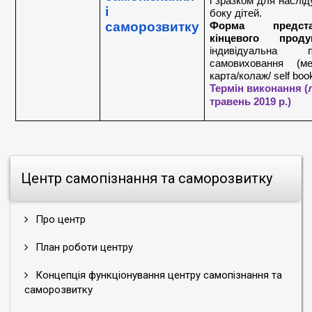
і зразком для наслід
і 
боку дітей.
саморозвитку
Форма представ
кiнцевого проду
індивідуальна пр
самовиховання (ме
карта/колаж/ self book
Термін виконання (
травень 2019 р.)
Центр самопізнання та саморозвитку
Про центр
План роботи центру
Концепція функціонування центру самопізнання та
саморозвитку