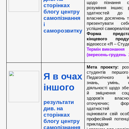
щодо пізнання с
сторінках  
розуміння інших; р
блогу центру
здатностей до а
самопізнання 
власних досягнень та
презентувати се
і 
успішної самореалізац
саморозвитку
Форма представ
кiнцевого проду
відеоессе «Я – Студ
Термін виконання 
(вересень-грудень  
Мета проекту:
 роз
студентів першого
Я в очах 
Педагогічного інс
знань, умінь, сп
іншого
діяльності щодо збе
й зміцнення соціа
здоров’я власн
результати 
оточуючих; форм
див. на 
здатностей ро
оцінювати свій особ
сторінках  
професійний потенц
блогу центру
прикладом 
самопізнання 