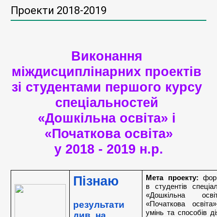
Проекти 2018-2019
Виконання 
міждисциплінарних проектів 
зі студентами першого курсу 
спеціальностей 
«Дошкільна освіта» і 
«Початкова освіта»
у 2018 - 2019 н.р.
Пізнаю
Мета проекту:
 фор
в студентів спеціал
«Дошкільна осві
результати 
«Початкова освіта»
умінь та способів ді
див. на 