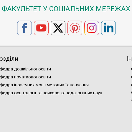
ФАКУЛЬТЕТ У СОЦІАЛЬНИХ МЕРЕЖАХ
озділи
І
федра дошкільної освіти
федра початкової освіти
федра іноземних мов і методик їх навчання
федра освітології та психолого-педагогічних наук