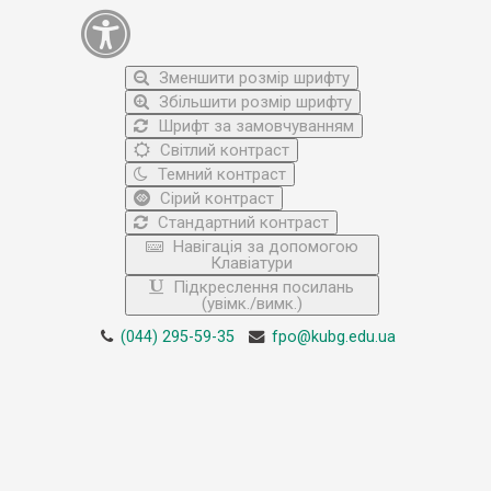
Зменшити розмір шрифту
Збільшити розмір шрифту
Шрифт за замовчуванням
Світлий контраст
Темний контраст
Сірий контраст
Стандартний контраст
Навігація за допомогою
Клавіатури
Підкреслення посилань
(увімк./вимк.)
(044) 295-59-35
fpo@kubg.edu.ua