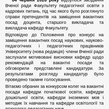
04 червня 2026 року
відбулося засідання
Вченої ради Факультету педагогічної освіти з
кадрових питань, під час якого було розглянуто
справи претендентів на заміщення вакантних
посад доцента, старшого викладача та
викладача кафедр Факультету.
Відповідно до Положення про конкурс на
заміщення вакантних посад наукових, науково-
педагогічних і педагогічних працівників
Університету (нова редакція) члени Вченої ради
заслухали мотивовані висновки кафедр щодо
рекомендацій на вакантні посади та
обговорили представлені кандидатури. За
результатами розгляду кандидатур було
проведено таємне голосування.
Вітаємо обраних за конкурсом колег на вакантні
посади кафедри початкової освіти, кафедри
дошкільної освіти, кафедри іноземних мов і
методик їх навчання та кафедри освітології та
психолого-педагогічних наук.