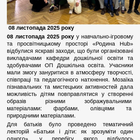
08 листопада 2025 року
08 листопада 2025 року
у навчально-ігровому
та просвітницькому просторі «Родина Hub»
відбулися яскраві заходи, що були організовані
викладачами кафедри дошкільної освіти та
здобувачами ОП Дошкільна освіта. Учасники
мали змогу зануритися в атмосферу творчості,
співпраці та педагогічного натхнення. Мозаїка
пізнавальних та мистецьких активностей дала
можливість дітям повправлятися у створенні
образів різними зображувальними
матеріалами: фарбами, олівцями та
природними матеріалами.
Для батьків було проведено тематичний
лекторій «Батьки і діти: як зрозуміти один
одного», у перебігу якого відбулось