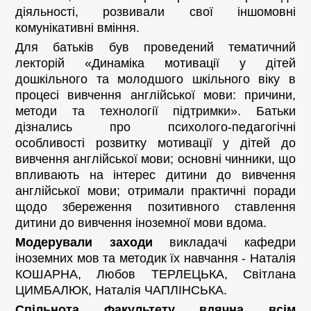
діяльності, розвивали свої іншомовні
комунікативні вміння.
Для батьків був проведений тематичний
лекторій «Динаміка мотивації у дітей
дошкільного та молодшого шкільного віку в
процесі вивчення англійської мови: причини,
методи та технології підтримки». Батьки
дізнались про психолого-педагогічні
особливості розвитку мотивації у дітей до
вивчення англійської мови; основні чинники, що
впливають на інтерес дитини до вивчення
англійської мови; отримали практичні поради
щодо збереження позитивного ставлення
дитини до вивчення іноземної мови вдома.
Модерували заходи
викладачі кафедри
іноземних мов та методик їх навчання - Наталія
КОШАРНА, Любов ТЕРЛЕЦЬКА, Світлана
ЦИМБАЛЮК, Наталія ЧАПЛІНСЬКА.
Спільнота Факультету вдячна всім