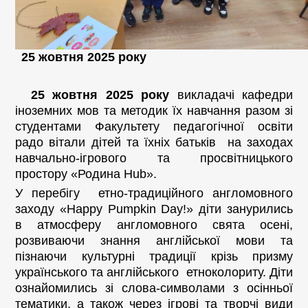
25 жовтня 2025 року
25 жовтня 2025 року
викладачі кафедри
іноземних мов та методик їх навчання разом зі
студентами Факультету педагогічної освіти
радо вітали дітей та їхніх батьків на заходах
навчально-ігрового та просвітницького
простору «Родина Hub».
У перебігу етно-традиційного англомовного
заходу «Happy Pumpkin Day!» діти занурились
в атмосферу англомовного свята осені,
розвиваючи знання англійської мови та
пізнаючи культурні традиції крізь призму
українського та англійського етноколориту. Діти
ознайомились зі слова-символами з осінньої
тематики, а також через ігрові та творчі види