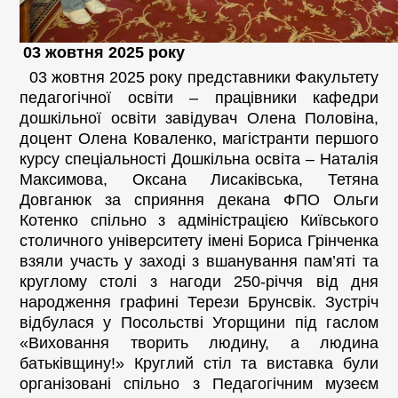
03 жовтня 2025 року
03 жовтня 2025 року представники Факультету
педагогічної освіти – працівники кафедри
дошкільної освіти завідувач Олена Половіна,
доцент Олена Коваленко, магістранти першого
курсу спеціальності Дошкільна освіта – Наталія
Максимова, Оксана Лисаківська, Тетяна
Довганюк за сприяння декана ФПО Ольги
Котенко спільно з адміністрацією Київського
столичного університету імені Бориса Грінченка
взяли участь у заході з вшанування пам’яті та
круглому столі з нагоди 250-річчя від дня
народження графині Терези Брунсвік. Зустріч
відбулася у Посольстві Угорщини під гаслом
«Виховання творить людину, а людина
батьківщину!» Круглий стіл та виставка були
організовані спільно з Педагогічним музеєм