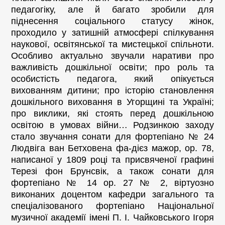
педагогіку, але й багато зробили для
піднесення соціального статусу жінок,
проходило у затишній атмосфері спілкування
наукової, освітянської та мистецької спільноти.
Особливо актуально звучали наративи про
важливість дошкільної освіти; про роль та
особистість педагога, який опікується
вихованням дитини; про історію становлення
дошкільного виховання в Угорщині та Україні;
про виклики, які стоять перед дошкільною
освітою в умовах війни… Родзинкою заходу
стало звучання сонати для фортепіано № 24
Людвіга ван Бетховена фа-дієз мажор, op. 78,
написаної у 1809 році та присвяченої графині
Терезі фон Брунсвік, а також сонати для
фортепіано № 14 op. 27 № 2, віртуозно
виконаних доцентом кафедри загального та
спеціалізованого фортепіано Національної
музичної академії імені П. І. Чайковського Ігоря