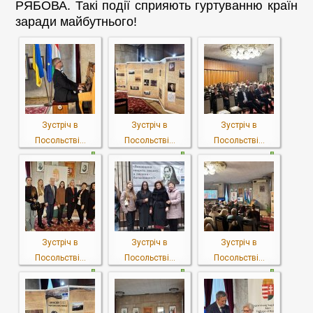
РЯБОВА. Такі події сприяють гуртуванню країн
заради майбутнього!
Зустріч в
Зустріч в
Зустріч в
Посольстві...
Посольстві...
Посольстві...
Зустріч в
Зустріч в
Зустріч в
Посольстві...
Посольстві...
Посольстві...