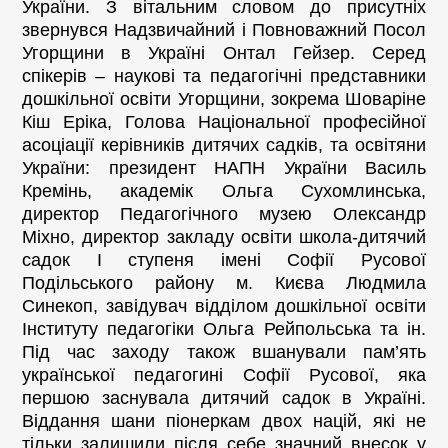
України. З вітальним словом до присутніх
звернувся Надзвичайний і Повноважний Посол
Угорщини в Україні Онтал Гейзер. Серед
спікерів – наукові та педагогічні представники
дошкільної освіти Угорщини, зокрема Шоваріне
Кіш Еріка, Голова Національної професійної
асоціації керівників дитячих садків, та освітяни
України: президент НАПН України Василь
Кремінь, академік Ольга Сухомлинська,
директор Педагогічного музею Олександр
Міхно, директор закладу освіти школа-дитячий
садок І ступеня імені Софії Русової
Подільського району м. Києва Людмила
Синекоп, завідувач відділом дошкільної освіти
Інституту педагогіки Ольга Рейпольська та ін.
Під час заходу також вшанували пам’ять
української педагогині Софії Русової, яка
першою заснувала дитячий садок в Україні.
Віддання шани піонеркам двох націй, які не
тільки залишили після себе значний внесок у