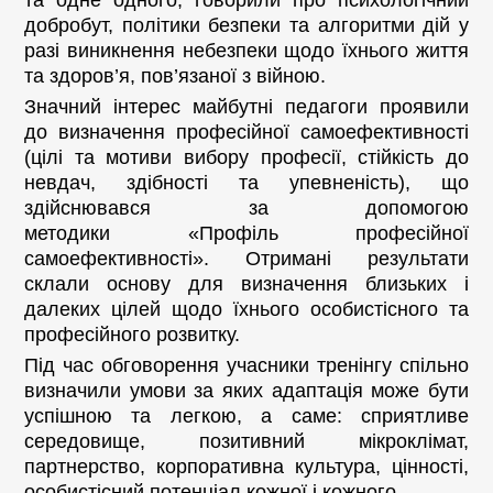
та одне одного; говорили про психологічний
добробут, політики безпеки та алгоритми дій у
разі виникнення небезпеки щодо їхнього життя
та здоров’я, пов’язаної з війною.
Значний інтерес майбутні педагоги проявили
до визначення професійної самоефективності
(цілі та мотиви вибору професії, стійкість до
невдач, здібності та упевненість), що
здійснювався за допомогою
методики «Профіль професійної
самоефективності». Отримані результати
склали основу для визначення близьких і
далеких цілей щодо їхнього особистісного та
професійного розвитку.
Під час обговорення учасники тренінгу спільно
визначили умови за яких адаптація може бути
успішною та легкою, а саме: сприятливе
середовище, позитивний мікроклімат,
партнерство, корпоративна культура, цінності,
особистісний потенціал кожної і кожного.