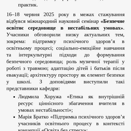
практик.
16–18 червня 2025 року в межах стажування
відбувся міжнародний науковий семінар
«Безпечне
освітнє середовище в нестабільних умовах»
.
Учасники обговорили низку актуальних тем,
зокрема: підтримку психічного здоров’я в
освітньому процесі; соціально-емоційне навчання
та інтеркультурні підходи до формування
безпечного середовища; роль музичної терапії у
роботі з травмою; адаптацію дітей і батьків після
евакуації; архітектуру простору як елемент безпеки
у школі. З доповідями виступили такі
представники кафедри:
Людмила Хоружа «Етика як внутрішній
ресурс ціннісного збагачення вчителя в
умовах нестабільності»;
Марія Братко «Підтримка психічного здоров’я
учасників освітнього процесу в контексті
концепції «Освіта без стресу»;