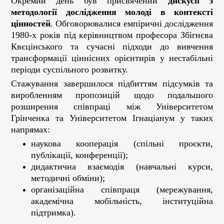
Окремий день був присвячений
дискусії з
методології дослідження молоді в контексті
цінностей
. Обговорювалися емпіричні дослідження
1980-х років під керівництвом професора Збігнєва
Квєцінського та сучасні підходи до вивчення
трансформації ціннісних орієнтирів у нестабільні
періоди суспільного розвитку.
Стажування завершилося підбиттям підсумків та
виробленням пропозицій щодо подальшого
розширення співпраці між Університетом
Грінченка та Університетом Ігнаціанум у таких
напрямах:
наукова кооперація (спільні проєкти,
публікації, конференції);
дидактична взаємодія (навчальні курси,
методичні обміни);
організаційна співпраця (мережування,
академічна мобільність, інституційна
підтримка).