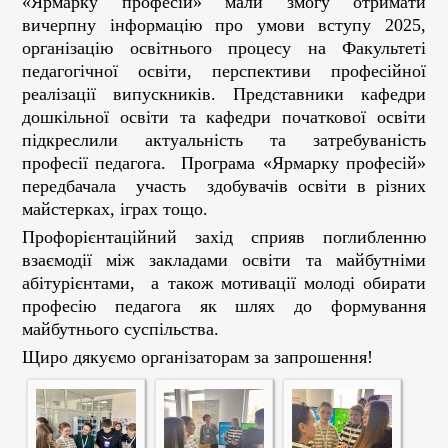
«Ярмарку професій» мали змогу отримати
вичерпну інформацію про умови вступу 2025,
організацію освітнього процесу на Факультеті
педагогічної освіти, перспективи професійної
реалізації випускників. Представники кафедри
дошкільної освіти та кафедри початкової освіти
підкреслили актуальність та затребуваність
професії педагога. Програма «Ярмарку професій»
передбачала участь здобувачів освіти в різних
майстерках, іграх тощо.
Профорієнтаційний захід сприяв поглибленню
взаємодії між закладами освіти та майбутніми
абітурієнтами, а також мотивації молоді обирати
професію педагога як шлях до формування
майбутнього суспільства.
Щиро дякуємо організаторам за запрошення!