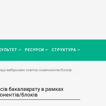
КУЛЬТЕТ
РЕСУРСИ
СТРУКТУРА
ації вибіркових освітніх компонентів/блоків
рсів бакалаврату в рамках
понентів/блоків