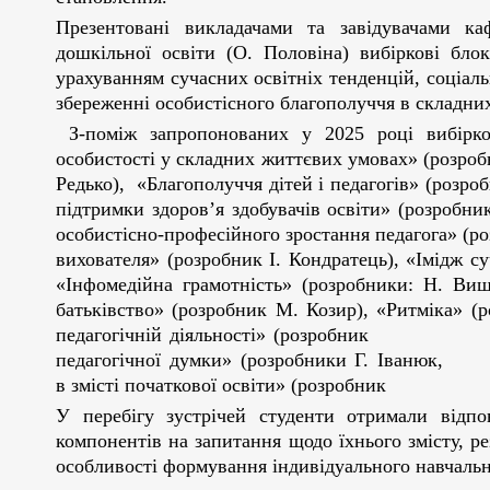
Презентовані викладачами та завідувачами каф
дошкільної освіти (О. Половіна) вибіркові бло
урахуванням сучасних освітніх тенденцій, соціальн
збереженні особистісного благополуччя в складни
З-поміж запропонованих у 2025 році вибірко
особистості у складних життєвих умовах» (р
Редько), «Благополуччя дітей і педагогів
підтримки здоров’я здобувачів освіти» (
особистісно-професійного зростання педагога» (ро
вихователя» (розробник І. Кондратець), «Імідж су
«Інфомедійна грамотність» (розробники: Н. Виш
батьківство» (розробник М. Козир), «Ритміка» (
педагогічній діяльності» (розробник
педагогічної думки» (розробники Г. Іван
в змісті початкової освіти» (розробник І
У перебігу зустрічей студенти отримали відпов
компонентів на запитання щодо їхнього змісту, ре
особливості формування індивідуального навчальн