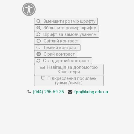
Зменшити розмір шрифту
Збільшити розмір шрифту
Шрифт за замовчуванням
Світлий контраст
Темний контраст
Сірий контраст
Стандартний контраст
Навігація за допомогою
Клавіатури
Підкреслення посилань
(увімк./вимк.)
(044) 295-59-35
fpo@kubg.edu.ua