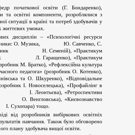
едр початкової освіти (Г. Бондаренко),
ки та освітні компоненти, розроблялися з
ої ситуації в країні та потреб здобувачів у
х життєвих умовах.
вих дисциплін – «Психологічні ресурси
озробники: О. Музика, Ю. Савченко, С.
» (розробник Н. Семеній), «Практикум
розробник Л. Гаращенко), «Практикум
зробник М. Братко), «Рефлексійна культура
часного педагога» (розробник О. Котенко),
нівська та О. Шкуренко), «Відповідальне
розробник І. Новоселецька), «Профайлінг в
 І. Леонтьєва), «Ретроспективи
юк, О. Венгловська), «Києвознавство
. Сухопара) тощо.
іді від розробників вибіркових освітніх
зультатів навчання. Також було обговорено
ого плану здобувача вищої освіти.