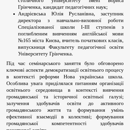
столичного університету імені Бориса
Грінченка, кандидат педагогічних наук;
Андрієвська Юлія Русланівна, заступник
директора з навчально-виховної роботи
Спеціалізованої школи І-ІІІ ступенів з
поглибленим вивченням англійської мови
№165 міста Києва, вчитель початкових класів,
випускниця Факультету педагогічної освіти
Університету Грінченка.
Під час семінарського заняття було обговорено
ключові аспекти демократизації освітнього процесу
в контексті реформи Нова українська школа.
Особлива увага приділялася питанням організації
освітнього середовища в контексті вивчення
громадянської та історичної освітньої галузі;
залучення здобувачів освіти до активного
громадянського життя та формування умінь
ефективної взаємодії в колективі; формування
громадянської компетентності здобувачів