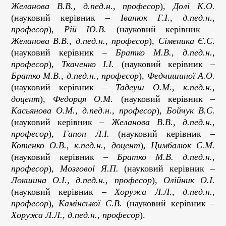
Желанова В.В., д.пед.н., професор
)
, Долі К.О.
(науковий керівник –
Іванюк Г.І., д.пед.н.,
професор
)
, Рій Ю.В.
(науковий керівник –
Желанова В.В., д.пед.н., професор
)
,
Сіменика Є.С
.
(науковий керівник –
Братко М.В., д.пед.н.,
професор
)
,
Ткаченко І.І.
(науковий керівник –
Братко М.В., д.пед.н., професор
)
, Федчишиної
А.О.
(науковий керівник –
Тадеуш О.М., к.пед.н.,
доцент
)
,
Федорця О.М.
(науковий керівник –
Касьянова О.М., д.пед.н., професор
)
, Бойчук В.С.
(науковий керівник –
Желанова В.В., д.пед.н.,
професор
)
, Гапон Л.І.
(науковий керівник –
Котенко О.В., к.пед.н., доцент
)
,
Цимбалюк С.М.
(науковий керівник –
Братко М.В. д.пед.н.,
професор
)
, Мозгової Я.П.
(науковий керівник –
Локшина О.І., д.пед.н., професор
)
, Олійник О.І.
(науковий керівник –
Хоружа Л.Л., д.пед.н.,
професор
)
, Камінської С.В.
(науковий керівник –
Хоружа Л.Л., д.пед.н., професор
).