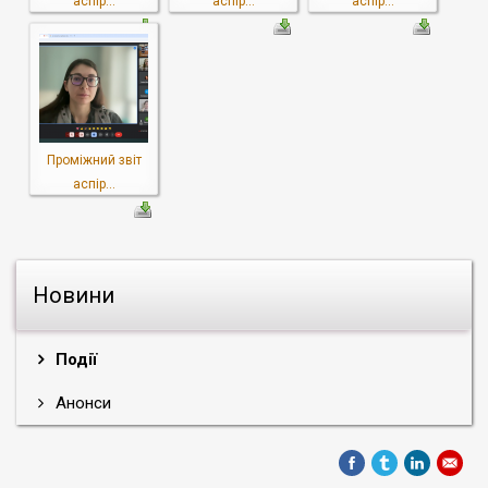
аспір...
аспір...
аспір...
Проміжний звіт
аспір...
Новини
Події
Анонси