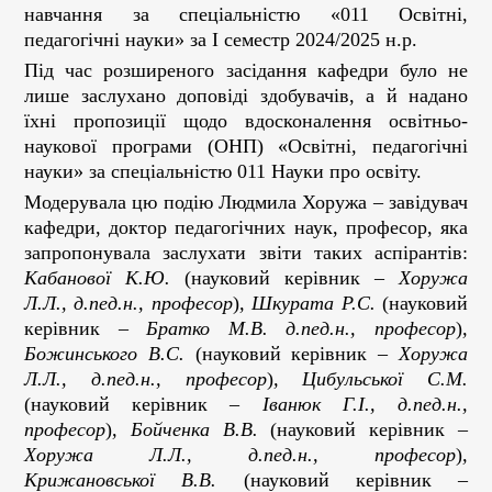
навчання за спеціальністю «011 Освітні,
педагогічні науки» за І семестр 2024/2025 н.р.
Під час розширеного засідання кафедри було не
лише заслухано доповіді здобувачів, а й надано
їхні пропозиції щодо вдосконалення освітньо-
наукової програми (ОНП) «Освітні, педагогічні
науки» за спеціальністю 011 Науки про освіту.
Модерувала цю подію Людмила Хоружа – завідувач
кафедри, доктор педагогічних наук, професор, яка
запропонувала заслухати звіти таких аспірантів:
Кабанової К.Ю.
(науковий керівник –
Хоружа
Л.Л., д.пед.н., професор
)
, Шкурата Р.С.
(науковий
керівник –
Братко М.В. д.пед.н., професор
)
,
Божинського В.С.
(науковий керівник –
Хоружа
Л.Л., д.пед.н., професор
)
, Цибульської С.М.
(науковий керівник –
Іванюк Г.І., д.пед.н.,
професор
)
, Бойченка В.В.
(науковий керівник –
Хоружа Л.Л., д.пед.н., професор
)
,
Крижановської В.В.
(науковий керівник –