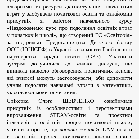
алгоритми та ресурси діагностування навчальних
втрат у здобувачів початкової освіти та ознайомив
присутніх зі змістом навчального курсу
«Наздоженемо: курс про подолання освітніх втрат
у початковій школі», що створений ГС «Освіторія»
за підтримки Представництва Дитячого фонду
ООН (ЮНІСЕФ) в Україні та за кошти Глобального
партнерства заради освіти (GPE). Учасники
зустрічі долучилися до жвавої дискусії, що
виникла навколо обговорення практичних кейсів,
які вчителі можуть застосовувати, аби допомогти
учням подолати навчальні втрати з математики,
української мови та читання.
Спікерка Ольга ШЕВЧЕНКО ознайомила
присутніх із особливостями і перспективами
впровадження
STEAM
-освіти та проєктної
інженерії в освітній процес початкової школи;
уточнила про те, що
впровадження
STEAM
-освіти
в освітній процес початкової школи сприяє