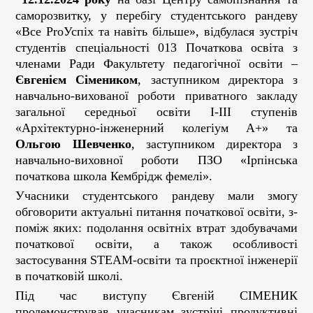
саморозвитку, у перебігу студентського рандеву
«Все ProУспіх та навіть більше», відбулася зустріч
студентів спеціальності 013 Початкова освіта з
членами Ради Факультету педагогічної освіти –
Євгенієм Сімеником
, заступником директора з
навчально-вихованої роботи приватного закладу
загальної середньої освіти І-ІІІ ступенів
«Архітектурно-інженерний колегіум А+» та
Ольгою Шевченко
, заступником директора з
навчально-виховної роботи ПЗО «Ірпінська
початкова школа Кембрідж фемелі».
Учасники студентського рандеву мали змогу
обговорити актуальні питання початкової освіти, з-
поміж яких: подолання освітніх втрат здобувачами
початкової освіти, а також особливості
застосування
STEAM
-освіти та проєктної інженерії
в початковій школі.
Під час виступу Євгеній СІМЕНИК
продемонстрував учасникам зустрічі продуктивні