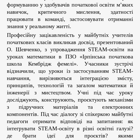
формуванню у здобувачів початкової освіти м’яких
навичок, критичного мислення, здатності
працювати в команді, застосовувати отриманні
знання у реальному житті.
Професійну зацікавленість у майбутніх учителів
початкових класів викликав досвід, презентований
О. Шевченко, з упровадження
STEAM
-освіти на
уроках математики в ПЗО «Ірпінська початкова
школа Кембрідж фемелі». Учасники зустрічі
відзначили, що уроки із застосуванням
STEAM
-
навчання, вирізняються інтеграцією змісту,
принципів, технологій та загалом математики й
інженерії з мистецтвом. Учні під час уроку
досліджують, конструюють, проєктують механізми
з підручних матеріалів та електронних
компонентів. Під час діалогу зі спікеркою майбутні
педагоги отримати відповіді на запитання: як
інтегрувати
STEAM
-освіту в різні освітні галузі?
де брати ідеї для проєктів? якими