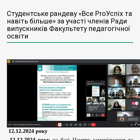
Студентське рандеву «Все ProУспіх та
навіть більше» за участі членів Ради
випускників Факультету педагогічної
освіти
12.12.2024 року
12.12.2024 року
на базі Центру самопізнання та