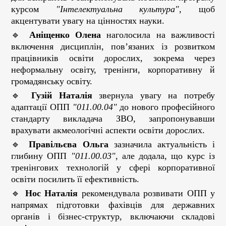
курсом
"Інтелектуальна культура"
, щоб
акцентувати увагу на цінностях науки.
🔹
Аніщенко Олена
наголосила на важливості
включення дисциплін, пов’язаних із розвитком
працівників освіти дорослих, зокрема через
неформальну освіту, тренінги, корпоративну й
громадянську освіту.
🔹
Гузій
Наталія
звернула увагу на потребу
адаптації ОПП
"011.00.04"
до нового професійного
стандарту викладача ЗВО, запропонувавши
врахувати акмеологічні аспекти освіти дорослих.
🔹
Правільєва Ольга
зазначила актуальність і
глибину ОПП
"011.00.03"
, але додала, що курс із
тренінгових технологій у сфері корпоративної
освіти посилить її ефективність.
🔹
Нос Наталія
рекомендувала розвивати ОПП у
напрямах підготовки фахівців для державних
органів і бізнес-структур, включаючи складові