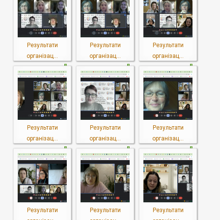
Результати
Результати
Результати
організац...
організац...
організац...
Результати
Результати
Результати
організац...
організац...
організац...
Результати
Результати
Результати