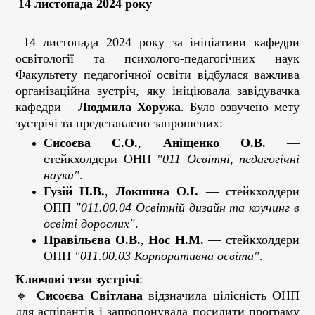
14 листопада 2024 року
14 листопада 2024 року за ініціативи кафедри
освітології та психолого-педагогічних наук
Факультету педагогічної освіти відбулася важлива
організаційна зустріч, яку ініціювала завідувачка
кафедри –
Людмила Хоружа
. Було озвучено мету
зустрічі та представлено запрошених:
Сисоєва С.О.
,
Аніщенко О.В.
—
стейкхолдери ОНП
"011 Освітні, педагогічні
науки"
.
Гузій Н.В.
,
Локшина О.І.
— стейкхолдери
ОПП
"011.00.04 Освітній дизайн та коучинг в
освіті дорослих"
.
Правільєва О.В.
,
Нос Н.М.
— стейкхолдери
ОПП
"011.00.03 Корпоративна освіта"
.
Ключові тези зустрічі
:
🔹
Сисоєва
Світлана
відзначила цілісність ОНП
для аспірантів і запропонувала посилити програму