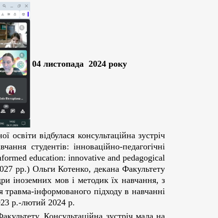
04 листопада 2024 року
ї освіти відбулася консультаційна зустріч
чання студентів: інноваційно-педагогічні
formed education: innovative and pedagogical
3-2027 рр.) Ольги Котенко, декана Факультету
ри іноземних мов і методик їх навчання, з
я травма-інформованого підходу в навчанні
023 р.-лютий 2024 р.
акультету. Консультаційна зустріч мала на