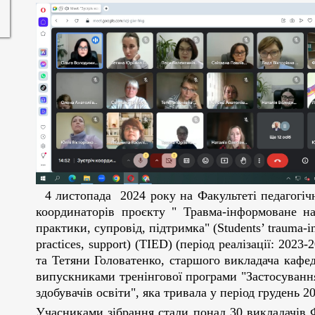
4 листопада 2024 року на Факультеті педагогічно
координаторів проєкту " Травма-інформоване нав
практики, супровід, підтримка" (Students’ trauma-in
practices, support) (TIED) (період реалізації: 202
та Тетяни Головатенко, старшого викладача кафед
випускниками тренінгової програми "Застосуванн
здобувачів освіти", яка тривала у період грудень 2
Учасниками зібрання стали понад 30 викладачів Ф