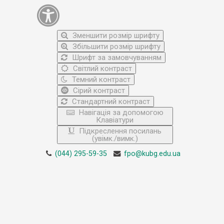
Зменшити розмір шрифту
Збільшити розмір шрифту
Шрифт за замовчуванням
Світлий контраст
Темний контраст
Сірий контраст
Стандартний контраст
Навігація за допомогою
Клавіатури
Підкреслення посилань
(увімк./вимк.)
(044) 295-59-35
fpo@kubg.edu.ua