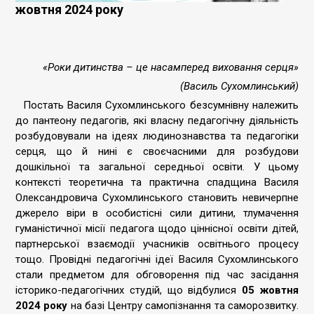
жовтня 2024 року
«Роки дитинства – це насамперед виховання серця»
(Василь Сухомлинський)
Постать Василя Сухомлинського безсумнівну належить
до пантеону педагогів, які власну педагогічну діяльність
розбудовували на ідеях людинознавства та педагогіки
серця, що й нині є своєчасними для розбудови
дошкільної та загальної середньої освіти. У цьому
контексті теоретична та практична спадщина Василя
Олександровича Сухомлинського становить невичерпне
джерело віри в особистісні сили дитини, тлумачення
гуманістичної місії педагога щодо ціннісної освіти дітей,
партнерської взаємодії учасників освітнього процесу
тощо. Провідні педагогічні ідеї Василя Сухомлинського
стали предметом для обговорення під час засідання
історико-педагогічних студій, що відбулися
05 жовтня
2024 року
на базі Центру самопізнання та саморозвитку.