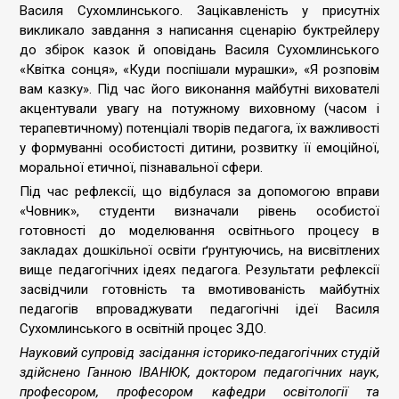
Василя Сухомлинського. Зацікавленість у присутніх
викликало завдання з написання сценарію буктрейлеру
до збірок казок й оповідань Василя Сухомлинського
«Квітка сонця», «Куди поспішали мурашки», «Я розповім
вам казку». Під час його виконання майбутні вихователі
акцентували увагу на потужному виховному (часом і
терапевтичному) потенціалі творів педагога, їх важливості
у формуванні особистості дитини, розвитку її емоційної,
моральної етичної, пізнавальної сфери.
Під час рефлексії, що відбулася за допомогою вправи
«Човник», студенти визначали рівень особистої
готовності до моделювання освітнього процесу в
закладах дошкільної освіти ґрунтуючись, на висвітлених
вище педагогічних ідеях педагога. Результати рефлексії
засвідчили готовність та вмотивованість майбутніх
педагогів впроваджувати педагогічні ідеї Василя
Сухомлинського в освітній процес ЗДО.
Науковий супровід засідання історико-педагогічних студій
здійснено Ганною ІВАНЮК, доктором педагогічних наук,
професором, професором кафедри освітології та