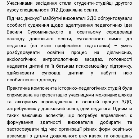
Учасниками засідання стали студенти-студійці другого
курсу спеціальності 012 Дошкільна освіта.
Під час дискусії майбутні вихователі ЗДО обґрунтовували
особисті судження щодо адаптування педагогічних ідеї
Василя Сухомлинського в освітньому середовищі
закладу дошкільної освіти; суголосності вимог до
педагога (на етапі професійної підготовки) – умінь
розбудовувати освітній процес на діяльнісних,
аксіологічних, антропологічних засадах, готовності
надавати дитині та її батькам психоемоційну підтримку,
здійснювати супровід дитини у набутті нею
особистісного досвіду.
Практична компонента історико-педагогічних студій була
спрямована на презентацію учасницями можливих шляхів
та алгоритму впровадження в освітній процес ЗДО,
затребуваних у дошкільній освіті, ідей педагога. Одним із
таких важливих аспектів, що потребує вправляння, є
формування здатності вихователів добирати та
застосовувати під час організації різних форм освітньої
взаємодії з дітьми дошкільного віку казок та оповідань