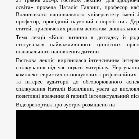
21 травня 2024р. гостьову лекцію для здобувач
освіта» провела Наталія Гавриш, професор каф
Волинського національного університету імені 
професор, провідний науковий співробітник Де
статей, присвячених різним аспектам дошкільної 
Тема лекції «Коло читання в дитсадку й роди
стосувалася найважливішого: ціннісних орієн
пізнавального наповнення дитини.
Гостьова лекція вирізнялася інтенсивним інтер
спілкування під час подачі матеріалу. Чергуван
комплекс евристично-пошукових і рефлексійних 
та інтерес аудиторії до обговорюваного аспе
спілкування Наталії Василівни, увага до висло
позитивні враження й гарний інтелектуальний піс
Відеорепортаж про зустріч розміщено на