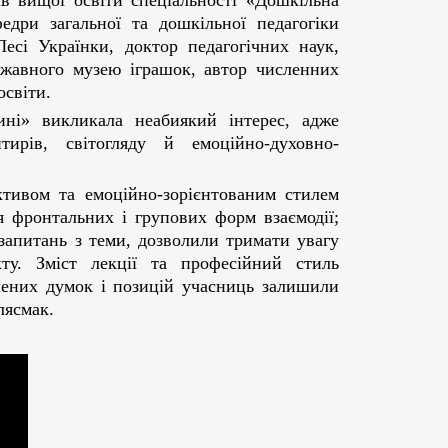
ів вищої освіти спеціальності «Дошкільна
едри загальної та дошкільної педагогіки
Лесі Українки, доктор педагогічних наук,
ржавного музею іграшок, автор численних
освіти.
ні» викликала неабиякий інтерес, адже
тирів, світогляду й емоційно-духовно-
активом та емоційно-зорієнтованим стилем
ня фронтальних і групових форм взаємодії;
запитань з теми, дозволили тримати увагу
кту. Зміст лекції та професійний стиль
влених думок і позицій учасниць залишили
лясмак.