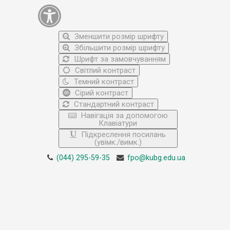
Зменшити розмір шрифту
Збільшити розмір шрифту
Шрифт за замовчуванням
Світлий контраст
Темний контраст
Сірий контраст
Стандартний контраст
Навігація за допомогою
Клавіатури
Підкреслення посилань
(увімк./вимк.)
(044) 295-59-35
fpo@kubg.edu.ua