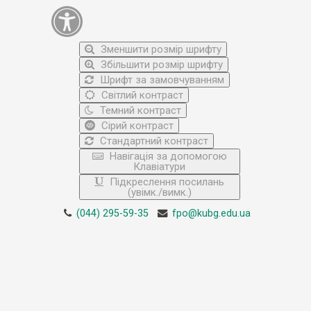
Зменшити розмір шрифту
Збільшити розмір шрифту
Шрифт за замовчуванням
Світлий контраст
Темний контраст
Сірий контраст
Стандартний контраст
Навігація за допомогою
Клавіатури
Підкреслення посилань
(увімк./вимк.)
(044) 295-59-35
fpo@kubg.edu.ua