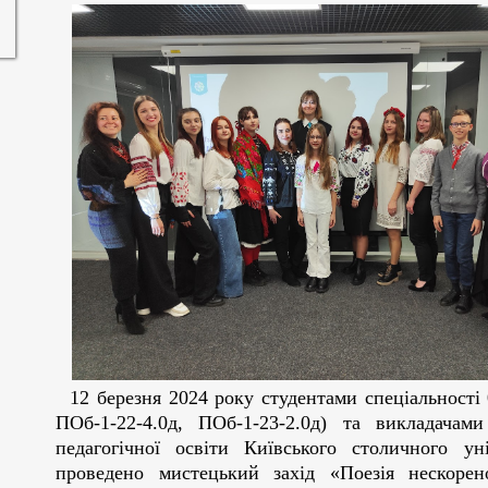
12 березня 2024 року студентами спеціальності 
ПОб-1-22-4.0д, ПОб-1-23-2.0д) та викладачам
педагогічної освіти Київського столичного ун
проведено мистецький захід «Поезія нескоре