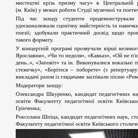
мистецтві крізь призму часу» в Центральній 
(м. Київ) у межах роботи Студії музичної та поети
Під час заходу студенти продемонстрували с
удосконалювали сценічну майстерність та навичк
поезії; здобували практичний досвід щодо пров
такого формату.
У концертній програмі прозвучали вірші великог
Ярославни», «Чи то недоля», «Кавказ», «Ой не п'
день..», «Заповіт» та ін. Виконувалися вокальні
стежечку», «Борітеся – поборете» (з репертуару
викладачі разом із глядачами заспівали пісню «Ре
Модератори заходу:
Олександра Шкуренко, кандидат педагогічних на
освіти Факультету педагогічної освіти Київськ
Грінченка;
Роксолана Шпіца, кандидат педагогічних наук, с
Факультету педагогічної освіти Київського столич