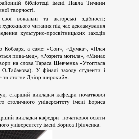
районній бібліотеці імені Павла Тичини
чної творчості.
вої вокальні та акторські здібності;
и художнього читання під час декламування
едення культурно-просвітницьких заходів
о Кобзаря, а саме: «Сон», «Думка», «Плач
ються пива-мед», «Розрита могила», «Минає
 твори на слова Тараса Шевченка «Утоптала
 О.Табакова). У фіналі заходу студенти і
ве та стогне Дніпр широкий».
ук, старший викладач кафедри початкової
ого столичного університету імені Бориса
тарший викладач кафедри початкової освіти
ного університету імені Бориса Грінченка.