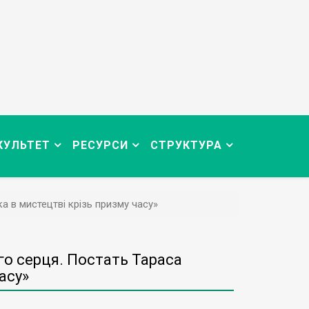
КУЛЬТЕТ
РЕСУРСИ
СТРУКТУРА
 в мистецтві крізь призму часу»
го серця. Постать Тараса
асу»