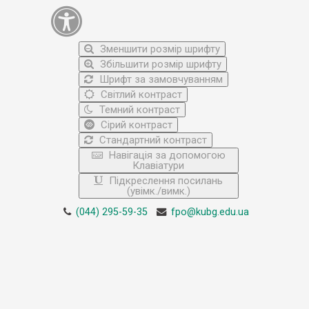
Зменшити розмір шрифту
Збільшити розмір шрифту
Шрифт за замовчуванням
Світлий контраст
Темний контраст
Сірий контраст
Стандартний контраст
Навігація за допомогою
Клавіатури
Підкреслення посилань
(увімк./вимк.)
(044) 295-59-35
fpo@kubg.edu.ua