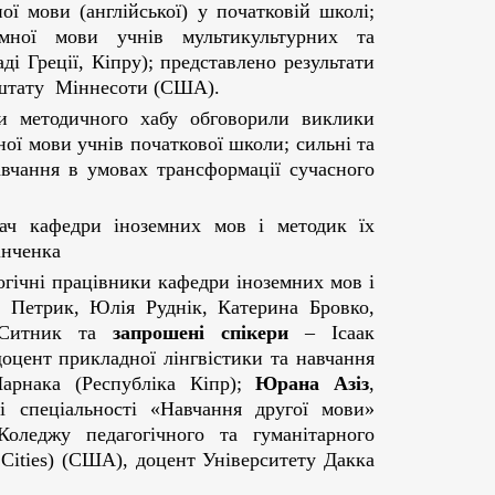
ої мови (англійської) у початковій школі;
мної мови учнів мультикультурних та
і Греції, Кіпру); представлено результати
і штату Міннесоти (США).
и методичного хабу обговорили виклики
ної мови учнів початкової школи; сильні та
авчання в умовах трансформації сучасного
вач кафедри іноземних мов і методик їх
інченка
гогічні працівники кафедри іноземних мов і
 Петрик, Юлія Руднік, Катерина Бровко,
а Ситник та
запрошені спікери
– Ісаак
доцент прикладної лінгвістики та навчання
арнака (Республіка Кіпр);
Юрана Азіз
,
зі спеціальності «Навчання другої мови»
оледжу педагогічного та гуманітарного
Cities) (США), доцент Університету Дакка