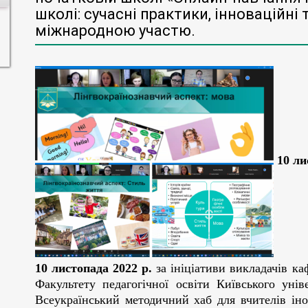
школі: сучасні практики, інноваційні т
міжнародною участю.
10 ли
10 листопада 2022 р.
за ініціативи викладачів ка
Факультету педагогічної освіти Київського унів
Всеукраїнський методичний хаб для вчителів ін