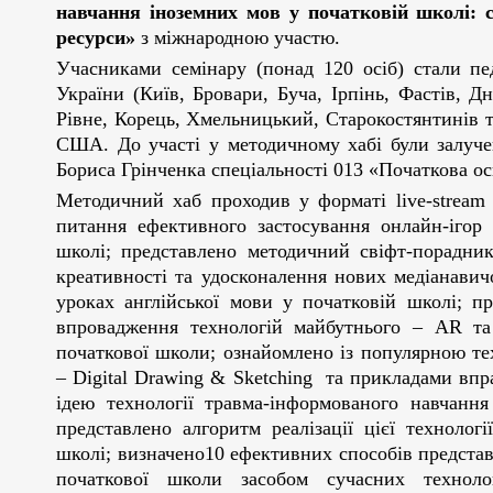
навчання іноземних мов у початковій школі: су
ресурси»
з міжнародною участю.
Учасниками семінару (понад 120 осіб) стали пед
України (Київ, Бровари, Буча, Ірпінь, Фастів, 
Рівне, Корець, Хмельницький, Старокостянтинів т
США. До участі у методичному хабі були залучен
Бориса Грінченка спеціальності 013 «Початкова ос
Методичний хаб проходив у форматі live-stream 
питання ефективного застосування онлайн-ігор 
школі; представлено методичний свіфт-порадник
креативності та удосконалення нових медіанавич
уроках англійської мови у початковій школі; п
впровадження технологій майбутнього – AR та
початкової школи; ознайомлено із популярною те
– Digital Drawing & Sketching та прикладами впра
ідею технології травма-інформованого навчання
представлено алгоритм реалізації цієї технолог
школі; визначено10 ефективних способів предста
початкової школи засобом сучасних технолог