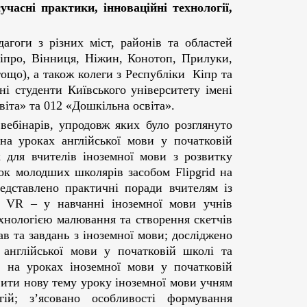
часні практики, інноваційні технології,
агоги з різних міст, районів та областей
Дніпро, Вінниця, Ніжин, Конотоп, Прилуки,
ощо), а також колеги з Республіки Кіпр та
і студенти Київського університету імені
віта» та 012 «Дошкільна освіта».
вебінарів, упродовж яких було розглянуто
на уроках англійської мови у початковій
 для вчителів іноземної мови з розвитку
ок молодших школярів засобом Flipgrid на
редставлено практичні поради вчителям із
 VR – у навчанні іноземної мови учнів
хнологією малювання та створення скетчів
в та завдань з іноземної мови; досліджено
 англійської мови у початковій школі та
ії на уроках іноземної мови у початковій
вити нову тему уроку іноземної мови учням
ій; з’ясовано особливості формування