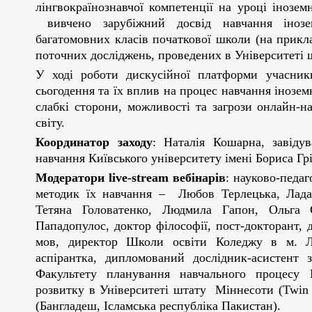
лінгвокраїнознавчої компетенції на уроці іноземн
вивчено зарубіжний досвід навчання інозе
багатомовних класів початкової школи (на приклад
поточних досліджень, проведених в Університет
У ході роботи дискусійної платформи учасник
сьогодення та їх вплив на процес навчання інозем
слабкі сторони, можливості та загрози онлайн-н
світу.
Координатор заходу
: Наталія Кошарна, завіду
навчання Київського університету імені Бориса Гр
Модератори
live
-
stream
вебінарів
: науково-педа
методик їх навчання – Любов Терлецька, Лада
Тетяна Головатенко, Людмила Гапон, Ольг
Пападопулос, доктор філософії, пост-докторант, 
мов, директор Школи освіти Коледжу в м. Л
аспірантка, дипломований дослідник-асистент 
Факультету планування навчального процесу К
розвитку в Університеті штату Міннесоти (Twin 
(Бангладеш, Ісламська республіка Пакистан).