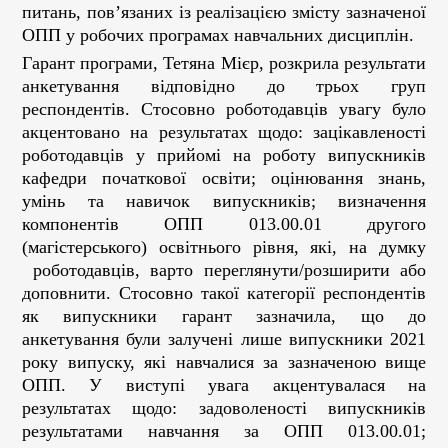
питань, пов’язаних із реалізацією змісту зазначеної
ОПП у робочих програмах навчальних дисциплін.
Гарант програми, Тетяна Мієр, розкрила результати
анкетування відповідно до трьох груп
респондентів. Стосовно роботодавців увагу було
акцентовано на результатах щодо: зацікавленості
роботодавців у прийомі на роботу випускників
кафедри початкової освіти; оцінювання знань,
умінь та навичок випускників; визначення
компонентів ОПП 013.00.01 другого
(магістерського) освітнього рівня, які, на думку
роботодавців, варто переглянути/розширити або
доповнити. Стосовно такої категорії респондентів
як випускники гарант зазначила, що до
анкетування були залучені лише випускники 2021
року випуску, які навчалися за зазначеною вище
ОПП. У виступі увага акцентувалася на
результатах щодо: задоволеності випускників
результатами навчання за ОПП 013.00.01;