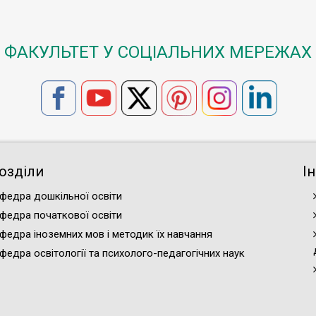
ФАКУЛЬТЕТ У СОЦІАЛЬНИХ МЕРЕЖАХ
озділи
І
федра дошкільної освіти
федра початкової освіти
федра іноземних мов і методик їх навчання
федра освітології та психолого-педагогічних наук