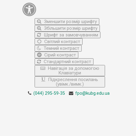
Зменшити розмір шрифту
Збільшити розмір шрифту
Шрифт за замовчуванням
Світлий контраст
Темний контраст
Сірий контраст
Стандартний контраст
Навігація за допомогою
Клавіатури
Підкреслення посилань
(увімк./вимк.)
(044) 295-59-35
fpo@kubg.edu.ua