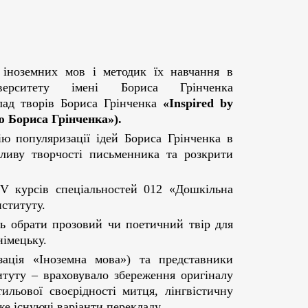
 іноземних мов і методик їх навчання в
іверситету імені Бориса Грінченка
лад творів Бориса Грінченка
«Inspired by
ю Бориса Грінченка»).
ю популяризації ідей Бориса Грінченка в
пливу творчості письменника та розкрити
ІV курсів спеціальностей 012 «Дошкільна
нституту.
ь обрати прозовий чи поетичний твір для
німецьку.
зація «Іноземна мова») та представники
итуту – враховувало збереження оригіналу
ильової своєрідності митця, лінгвістичну
же існуючі варіанти перекладу.