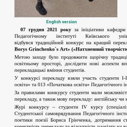
English version
07 грудня 2021 року
за ініціативи кафедри
Педагогічному інституті Київського ун
відбувся традиційний конкурс на кращий перек
Borys Grinchenko`s Аrt» («Натхненний творчіст
Метою заходу було продовжити щорічну традиці
освітньому просторі, дослідити нові аспекти в
перекладацькі вміння студентів.
У конкурсі перекладу взяли участь студенти І-
освіта» та 013 «Початкова освіта» Педагогічного і
За правилами конкурсу студенти мали можливіст
перекладу, а також мову перекладу: англійську чи 
Журі конкурсу – студенти IV курсу (спеціалі
Студентської самоврядування Педагогічного інст
поетики поезії Бориса Грінченка, дотримання ст
коректність перекладу та відсутність плагіату на в