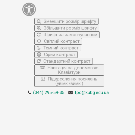
Зменшити розмір шрифту
Збільшити розмір шрифту
Шрифт за замовчуванням
Світлий контраст
Темний контраст
Сірий контраст
Стандартний контраст
Навігація за допомогою
Клавіатури
Підкреслення посилань
(увімк./вимк.)
(044) 295-59-35
fpo@kubg.edu.ua