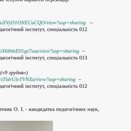
mu1KuXVyD1ONECuCQO/view?usp=sharing
–
агогічний інститут, спеціальність 012
EEiX66hhE01gz7sau/view?usp=sharing
–
агогічний інститут, спеціальність 013
(«9 грудня»)
lPctTldrUleTVNXa/view?usp=sharing
–
агогічний інститут, спеціальність 012
тник О. І. - кандидатка педагогічних наук,