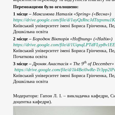
Переможцями було оголошено:
1 місце –
Максимова Наталія «Spring» («Весна»)
https://drive.google.com/file/d/1ayQzRncJdTtzpx
Київський університет імені Бориса Грінченка, Пед
Дошкільна освіта
2 місце –
Бородюк Вікторія «Hoffnung» («Надія»)
https://drive.google.com/file/d/1UqnqLPTdFLyp8v1
Київський університет імені Бориса Грінченка, Пед
Початкова освіта
th
3 місце –
Дроняк Анастасія « The 9
of December» 
https://drive.google.com/file/d/1k4Bei0wRe-Tr3pp2
Київський університет імені Бориса Грінченка, Пед
Дошкільна освіта
Модератори: Гапон Л. І. – викладачка кафедри, Си
доцентка кафедри).