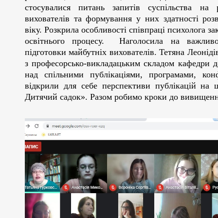
стосувалися питань запитів суспільства на 
вихователів та формування у них здатності розв
віку. Розкрила особливості співпраці психолога за
освітнього процесу. Наголосила на важливос
підготовки майбутніх вихователів. Тетяна Леоніді
з професорсько-викладацьким складом кафедри до
над спільними публікаціями, програмами, кон
відкрили для себе перспективи публікацій на 
Дитячий садок». Разом робимо кроки до вивищення