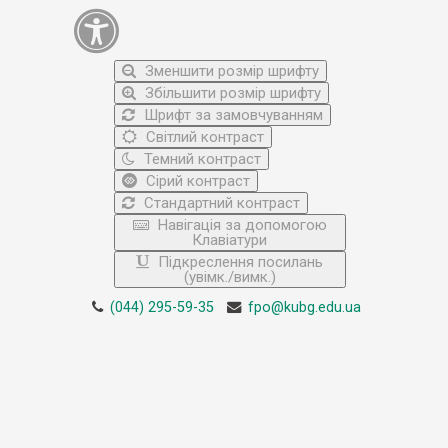
Зменшити розмір шрифту
Збільшити розмір шрифту
Шрифт за замовчуванням
Світлий контраст
Темний контраст
Сірий контраст
Стандартний контраст
Навігація за допомогою
Клавіатури
Підкреслення посилань
(увімк./вимк.)
(044) 295-59-35
fpo@kubg.edu.ua