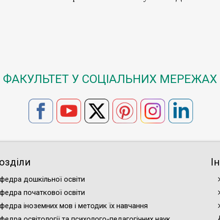
ФАКУЛЬТЕТ У СОЦІАЛЬНИХ МЕРЕЖАХ
озділи
І
федра дошкільної освіти
федра початкової освіти
федра іноземних мов і методик їх навчання
федра освітології та психолого-педагогічних наук