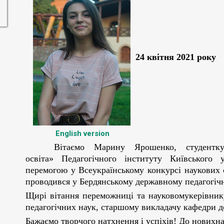
24 квітня 2021 року
English version
Вітаємо Марину Ярошенко, студентку І
освіта» Педагогічного інституту Київського 
перемогою у Всеукраїнському конкурсі наукових 
проводився у Бердянському державному педагогічн
Щирі вітання переможниці та науковомукерівнику
педагогічних наук, старшому викладачу кафедри до
Бажаємо творчого натхнення і у
спіхів! До новихна