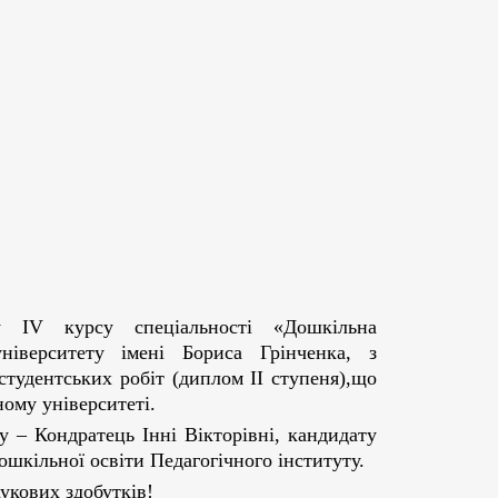
V курсу спеціальності «Дошкільна
університету імені Бориса Грінченка, з
студентських робіт (диплом ІІ ступеня),що
ому університеті
.
 – Кондратець Інні Вікторівні, кандидату
шкільної освіти Педагогічного інституту.
укових здобутків!