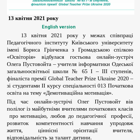
13 квітня 2021 року
English version
13 квітня 2021 року у межах співпраці
Педагогічного інституту Київського університету
імені Бориса Грінченка з Громадською спілкою
«Освіторія» відбулася гостьова онлайн-зустріч
Олега Пустовойта – учителя інформатики Одеської
загальноосвітньої школи № 65 І – ІІІ ступенів,
фіналіста премії Global Teacher Prize Ukraine 2020 –
зі студентами ІІ курсу спеціальності 013 Початкова
освіта на тему «Демотиваційна мотивація».
Під час онлайн-зустрічі Олег Пустовойт вів
полілог із майбутніми вчителями початкових класів
про мотивацію, любов до педагогічної професії,
розвиток компетентності навчання упродовж
життя, ціннісні орієнтації вчителя,
відповідальність за талант дитини.